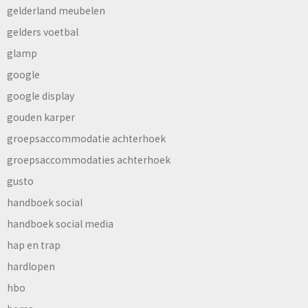
gelderland meubelen
gelders voetbal
glamp
google
google display
gouden karper
groepsaccommodatie achterhoek
groepsaccommodaties achterhoek
gusto
handboek social
handboek social media
hap en trap
hardlopen
hbo