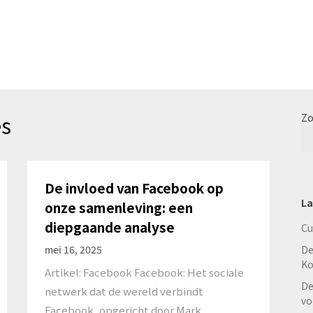
es
Zo
De invloed van Facebook op
La
onze samenleving: een
diepgaande analyse
Cu
mei 16, 2025
De
Ko
Artikel: Facebook Facebook: Het sociale
De
netwerk dat de wereld verbindt
vo
Facebook, opgericht door Mark