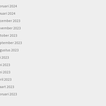
bruari 2024
nuari 2024
cember 2023
vember 2023
tober 2023
ptember 2023
gustus 2023
li 2023
ni 2023
i 2023
ril 2023
art 2023
bruari 2023