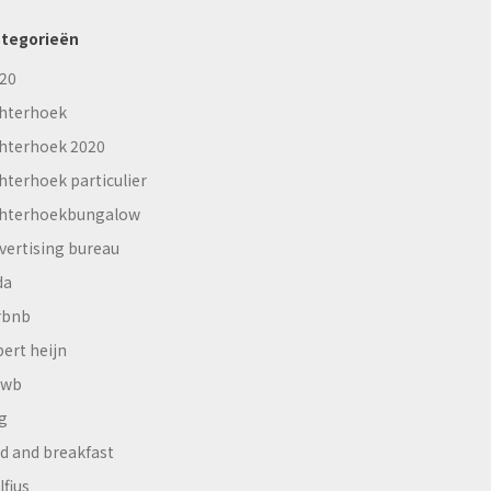
tegorieën
20
hterhoek
hterhoek 2020
hterhoek particulier
hterhoekbungalow
vertising bureau
da
rbnb
bert heijn
nwb
g
d and breakfast
lfius