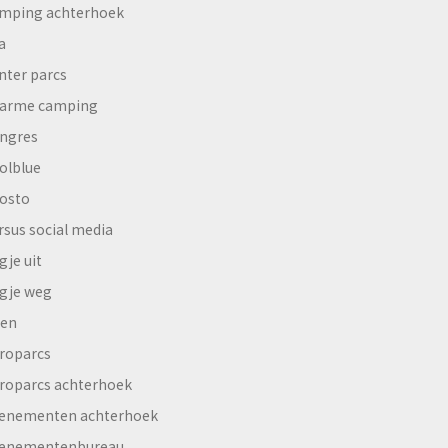
mping achterhoek
a
nter parcs
arme camping
ngres
olblue
osto
rsus social media
gje uit
gje weg
en
roparcs
roparcs achterhoek
enementen achterhoek
enementenbureau