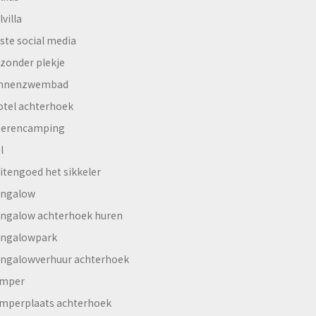
lvilla
ste social media
jzonder plekje
innenzwembad
otel achterhoek
erencamping
l
itengoed het sikkeler
ngalow
ngalow achterhoek huren
ngalowpark
ngalowverhuur achterhoek
mper
mperplaats achterhoek