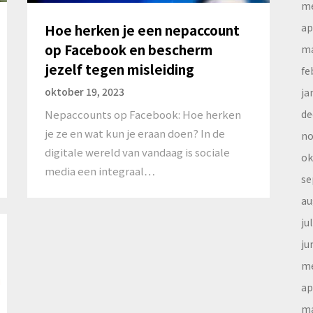
me
ap
Hoe herken je een nepaccount
op Facebook en bescherm
ma
jezelf tegen misleiding
fe
oktober 19, 2023
ja
de
Nepaccounts op Facebook: Hoe herken
je ze en wat kun je eraan doen? In de
no
digitale wereld van vandaag is sociale
ok
media een integraal…
se
au
ju
ju
me
ap
ma