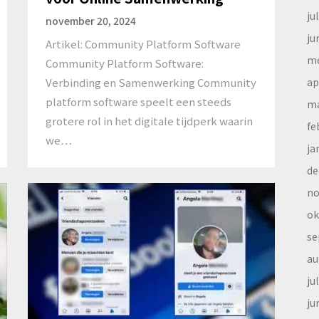
ju
november 20, 2024
ju
Artikel: Community Platform Software
me
Community Platform Software:
Verbinding en Samenwerking Community
ap
platform software speelt een steeds
ma
grotere rol in het digitale tijdperk waarin
fe
we…
ja
de
no
ok
se
au
ju
ju