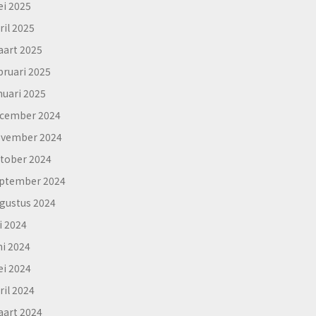
i 2025
ril 2025
art 2025
bruari 2025
nuari 2025
cember 2024
vember 2024
tober 2024
ptember 2024
gustus 2024
li 2024
ni 2024
i 2024
ril 2024
art 2024