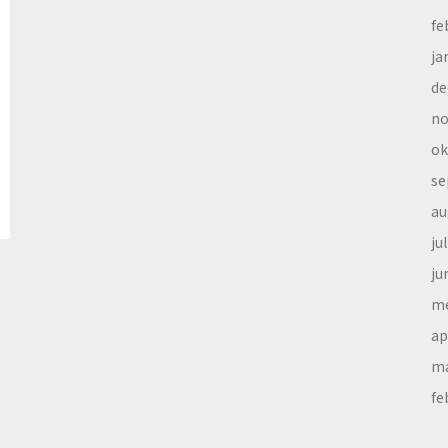
fe
ja
de
no
ok
se
au
ju
ju
me
ap
ma
fe