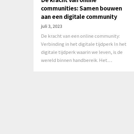
communities: Samen bouwen
aan een digitale community
juli 3, 2023
De kracht van een online community:
Verbinding in het digitale tijdperk In het
digitale tijdperk waarin we leven, is de
wereld binnen handbereik. Het…