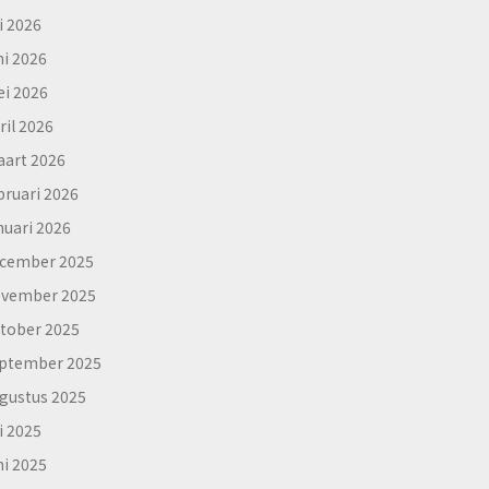
li 2026
ni 2026
i 2026
ril 2026
art 2026
bruari 2026
nuari 2026
cember 2025
vember 2025
tober 2025
ptember 2025
gustus 2025
li 2025
ni 2025