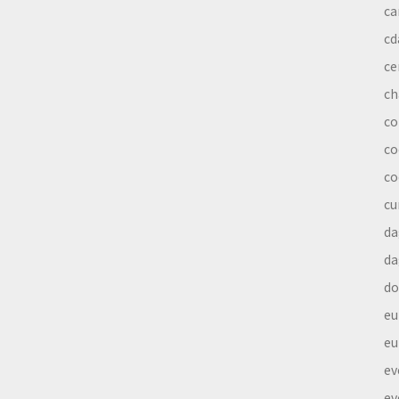
ca
cd
ce
ch
co
co
co
cu
da
da
do
eu
eu
ev
ev