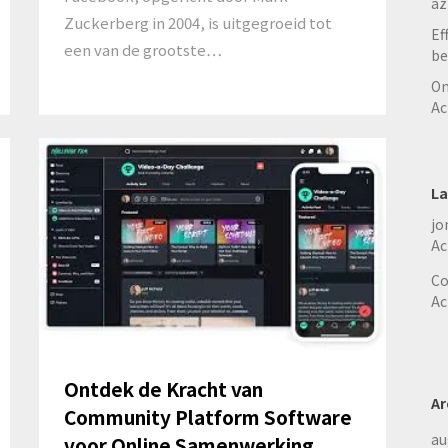
az
Zuckerberg in 2004, is uitgegroeid tot
Ef
een van de grootste…
be
On
Ac
La
jo
Ac
Co
Ac
Ontdek de Kracht van
Ar
Community Platform Software
au
voor Online Samenwerking