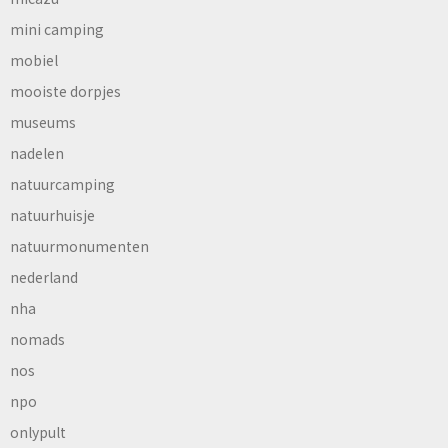
mini camping
mobiel
mooiste dorpjes
museums
nadelen
natuurcamping
natuurhuisje
natuurmonumenten
nederland
nha
nomads
nos
npo
onlypult