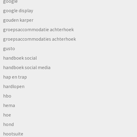
google
google display
gouden karper
groepsaccommodatie achterhoek
groepsaccommodaties achterhoek
gusto
handboek social
handboek social media
hap en trap
hardlopen
hbo
hema
hoe
hond
hootsuite