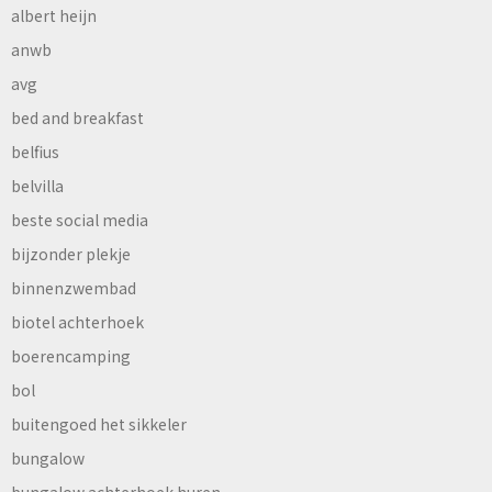
albert heijn
anwb
avg
bed and breakfast
belfius
belvilla
beste social media
bijzonder plekje
binnenzwembad
biotel achterhoek
boerencamping
bol
buitengoed het sikkeler
bungalow
bungalow achterhoek huren