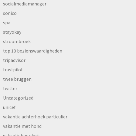
socialmediamanager
sonico
spa
stayokay
stroombroek
top 10 bezienswaardigheden
tripadvisor
trustpilot
twee bruggen
twitter
Uncategorized
unicef
vakantie achterhoek particulier
vakantie met hond
vakantieboerderij