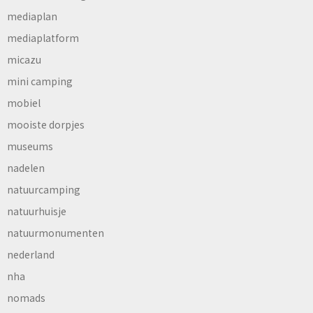
mediaplan
mediaplatform
micazu
mini camping
mobiel
mooiste dorpjes
museums
nadelen
natuurcamping
natuurhuisje
natuurmonumenten
nederland
nha
nomads