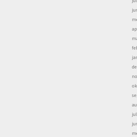
ju
ju
me
ap
ma
fe
ja
de
no
ok
se
au
ju
ju
me