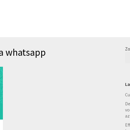
ia whatsapp
Zo
La
Cu
De
vo
az
Ef