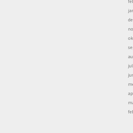
fe
ja
de
no
ok
se
au
ju
ju
me
ap
ma
fe