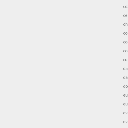
cd
ce
ch
co
co
co
cu
da
da
do
eu
eu
ev
ev