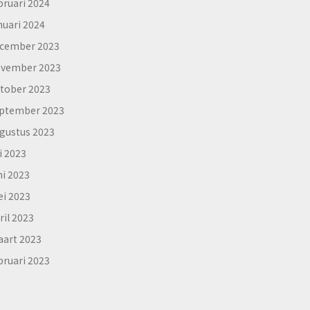
bruari 2024
nuari 2024
cember 2023
vember 2023
tober 2023
ptember 2023
gustus 2023
li 2023
ni 2023
i 2023
ril 2023
art 2023
bruari 2023