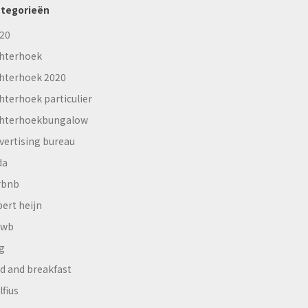
tegorieën
20
hterhoek
hterhoek 2020
hterhoek particulier
hterhoekbungalow
vertising bureau
da
rbnb
bert heijn
nwb
g
d and breakfast
lfius