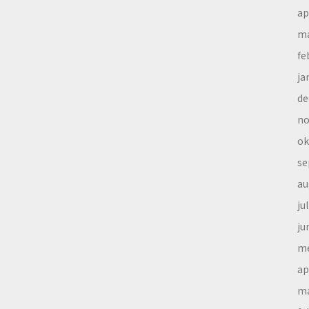
ap
ma
fe
ja
de
no
ok
se
au
ju
ju
me
ap
ma