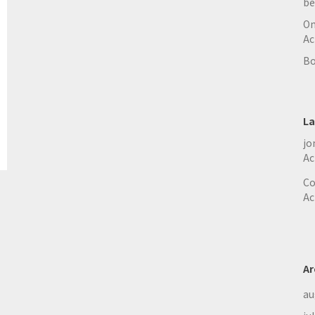
be
On
Ac
Bo
La
jo
Ac
Co
Ac
Ar
au