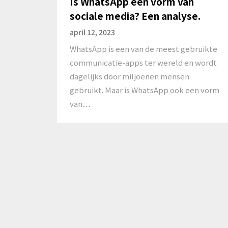
Is WhatsApp een vorm van
sociale media? Een analyse.
april 12, 2023
WhatsApp is een van de meest gebruikte
communicatie-apps ter wereld en wordt
dagelijks door miljoenen mensen
gebruikt. Maar is WhatsApp ook een vorm
van…