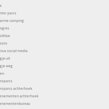
a
nter parcs
arme camping
ngres
olblue
osto
rsus social media
gje uit
gje weg
en
roparcs
roparcs achterhoek
enementen achterhoek
enementenbureau