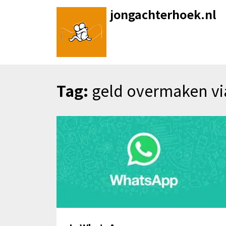
Skip
jongachterhoek.nl
to
content
Tag:
geld overmaken v