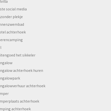
lvilla
ste social media
jzonder plekje
innenzwembad
otel achterhoek
erencamping
l
itengoed het sikkeler
ngalow
ngalow achterhoek huren
ngalowpark
ngalowverhuur achterhoek
mper
mperplaats achterhoek
mping achterhoek