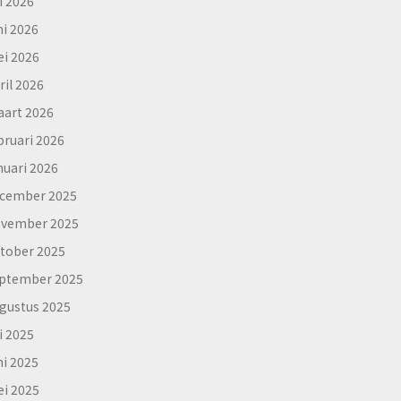
li 2026
ni 2026
i 2026
ril 2026
art 2026
bruari 2026
nuari 2026
cember 2025
vember 2025
tober 2025
ptember 2025
gustus 2025
li 2025
ni 2025
i 2025