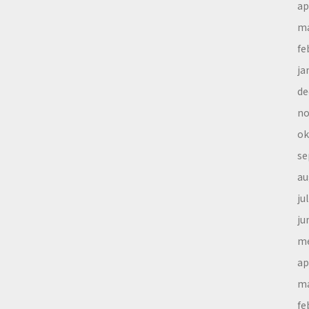
ap
ma
fe
ja
de
no
ok
se
au
ju
ju
me
ap
ma
fe