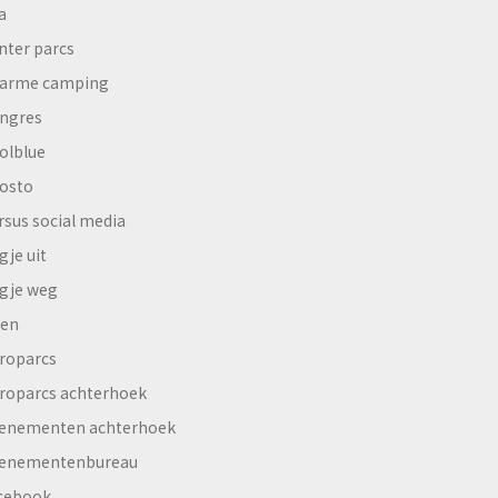
a
nter parcs
arme camping
ngres
olblue
osto
rsus social media
gje uit
gje weg
en
roparcs
roparcs achterhoek
enementen achterhoek
enementenbureau
cebook