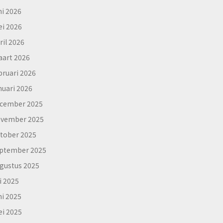
ni 2026
i 2026
ril 2026
art 2026
bruari 2026
nuari 2026
cember 2025
vember 2025
tober 2025
ptember 2025
gustus 2025
li 2025
ni 2025
i 2025