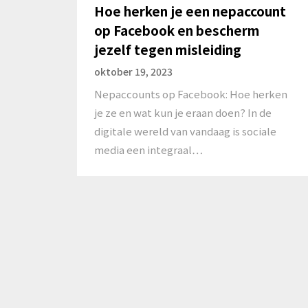
Hoe herken je een nepaccount
op Facebook en bescherm
jezelf tegen misleiding
oktober 19, 2023
Nepaccounts op Facebook: Hoe herken
je ze en wat kun je eraan doen? In de
digitale wereld van vandaag is sociale
media een integraal…