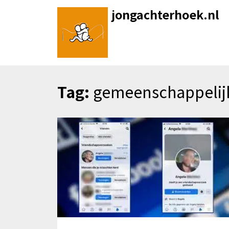
Skip
jongachterhoek.nl
to
content
Tag:
gemeenschappelij