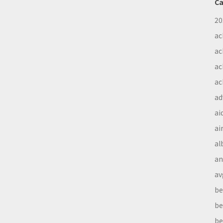
Ca
20
ac
ac
ac
ac
ad
ai
ai
al
a
av
be
be
be