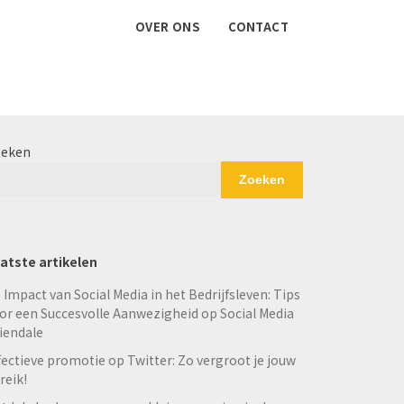
OVER ONS
CONTACT
eken
Zoeken
atste artikelen
 Impact van Social Media in het Bedrijfsleven: Tips
or een Succesvolle Aanwezigheid op Social Media
iendale
fectieve promotie op Twitter: Zo vergroot je jouw
reik!