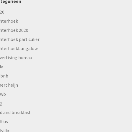
tegorieën
20
hterhoek
hterhoek 2020
hterhoek particulier
hterhoekbungalow
vertising bureau
da
rbnb
bert heijn
nwb
g
d and breakfast
lfius
lvilla