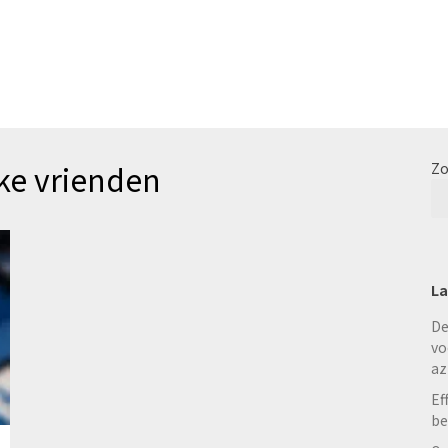
ke vrienden
Zo
La
De
vo
az
Ef
be