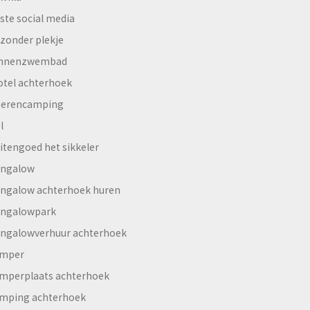
ste social media
jzonder plekje
innenzwembad
otel achterhoek
erencamping
l
itengoed het sikkeler
ngalow
ngalow achterhoek huren
ngalowpark
ngalowverhuur achterhoek
mper
mperplaats achterhoek
mping achterhoek