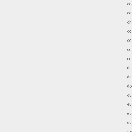
cd
ce
ch
co
co
co
cu
da
da
do
eu
eu
ev
ev
fa