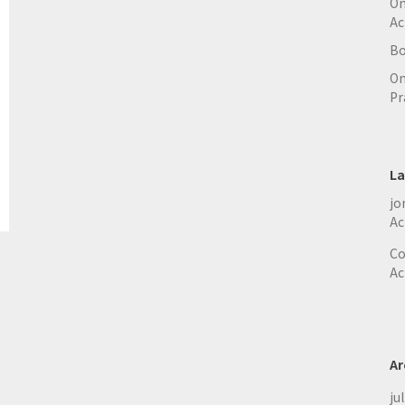
On
Ac
Bo
On
Pr
La
jo
Ac
Co
Ac
Ar
ju