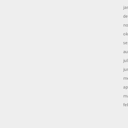
ja
de
no
ok
se
au
ju
ju
me
ap
ma
fe