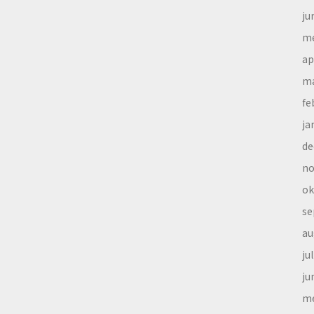
ju
me
ap
ma
fe
ja
de
no
ok
se
au
ju
ju
me