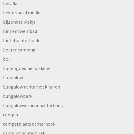
belvilla
beste social media
bijzonder plekje
binnenzwembad
biotel achterhoek
boerencamping
bol
buitengoed het sikkeler
bungalow
bungalow achterhoek huren
bungalowpark
bungalowverhuur achterhoek
camper
camperplaats achterhoek
camping achterhoek