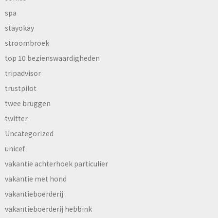
spa
stayokay
stroombroek
top 10 bezienswaardigheden
tripadvisor
trustpilot
twee bruggen
twitter
Uncategorized
unicef
vakantie achterhoek particulier
vakantie met hond
vakantieboerderij
vakantieboerderij hebbink