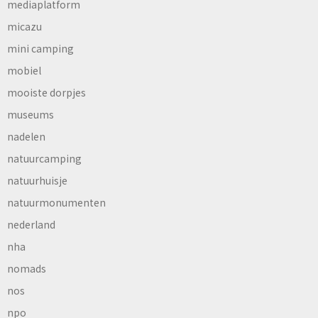
mediaplatform
micazu
mini camping
mobiel
mooiste dorpjes
museums
nadelen
natuurcamping
natuurhuisje
natuurmonumenten
nederland
nha
nomads
nos
npo