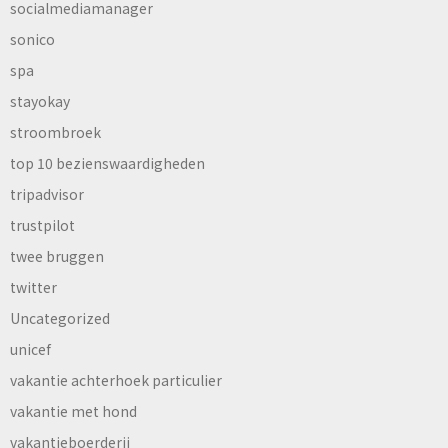
socialmediamanager
sonico
spa
stayokay
stroombroek
top 10 bezienswaardigheden
tripadvisor
trustpilot
twee bruggen
twitter
Uncategorized
unicef
vakantie achterhoek particulier
vakantie met hond
vakantieboerderij