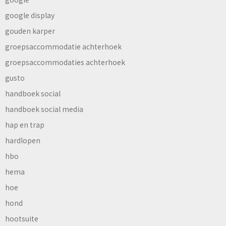
google display
gouden karper
groepsaccommodatie achterhoek
groepsaccommodaties achterhoek
gusto
handboek social
handboek social media
hap en trap
hardlopen
hbo
hema
hoe
hond
hootsuite