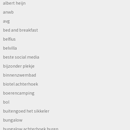
albert heijn
anwb
avg
bed and breakfast
belfius
belvilla
beste social media
bijzonder plekje
binnenzwembad
biotel achterhoek
boerencamping
bol
buitengoed het sikkeler
bungalow
bungalow achterhoek huren