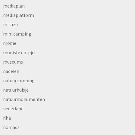
mediaplan
mediaplatform
micazu
mini camping
mobiel
mooiste dorpjes
museums
nadelen
natuurcamping
natuurhuisje
natuurmonumenten
nederland
nha
nomads