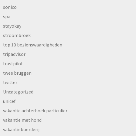
sonico
spa
stayokay
stroombroek
top 10 bezienswaardigheden
tripadvisor
trustpilot
twee bruggen
twitter
Uncategorized
unicef
vakantie achterhoek particulier
vakantie met hond
vakantieboerderij