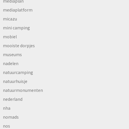
mediaplan
mediaplatform
micazu
mini camping
mobiel
mooiste dorpjes
museums
nadelen
natuurcamping
natuurhuisje
natuurmonumenten
nederland
nha
nomads
nos