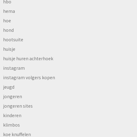
hbo
hema
hoe
hond
hootsuite
huisje
huisje huren achterhoek
instagram
instagram volgers kopen
jeugd
jongeren
jongeren sites
kinderen
klimbos
koe knuffelen