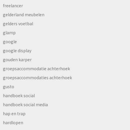
freelancer
gelderland meubelen
gelders voetbal
glamp
google
google display
gouden karper
groepsaccommodatie achterhoek
groepsaccommodaties achterhoek
gusto
handboek social
handboek social media
hap en trap
hardlopen