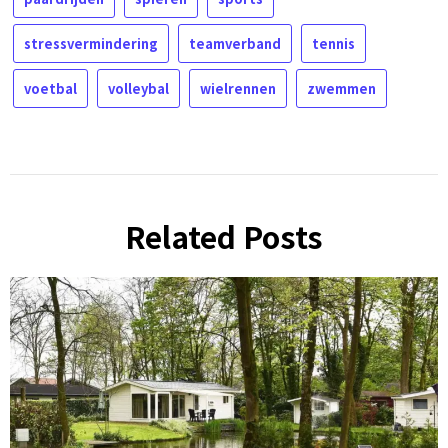
stressvermindering
teamverband
tennis
voetbal
volleybal
wielrennen
zwemmen
Related Posts