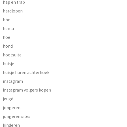
hap en trap
hardlopen
hbo
hema
hoe
hond
hootsuite
huisje
huisje huren achterhoek
instagram
instagram volgers kopen
jeugd
jongeren
jongeren sites
kinderen