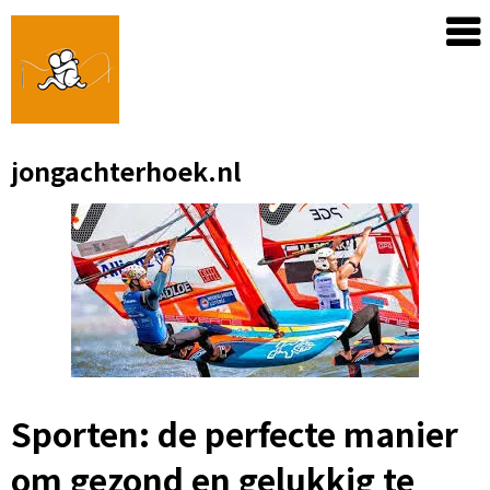
Skip
to
content
jongachterhoek.nl
Sporten: de perfecte manier
om gezond en gelukkig te