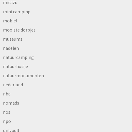
micazu
mini camping
mobiel
mooiste dorpjes
museums
nadelen
natuurcamping
natuurhuisje
natuurmonumenten
nederland
nha
nomads
nos
npo
onlypult