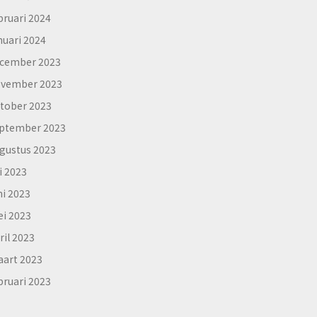
bruari 2024
nuari 2024
cember 2023
vember 2023
tober 2023
ptember 2023
gustus 2023
li 2023
ni 2023
i 2023
ril 2023
art 2023
bruari 2023