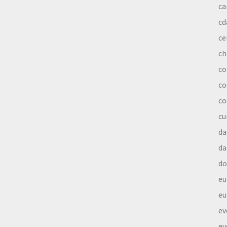
ca
cd
ce
ch
co
co
co
cu
da
da
do
eu
eu
ev
ev