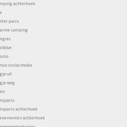
mping achterhoek
a
nter parcs
arme camping
ngres
olblue
osto
rsus social media
gje uit
gje weg
en
roparcs
roparcs achterhoek
enementen achterhoek
enementenbureau