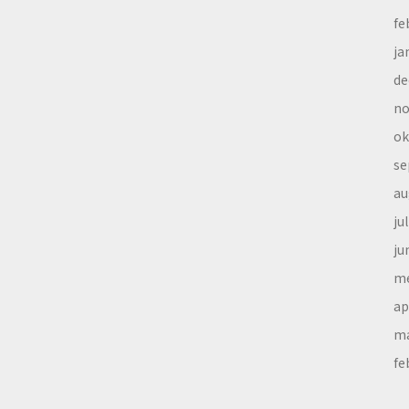
fe
ja
de
no
ok
se
au
ju
ju
me
ap
ma
fe