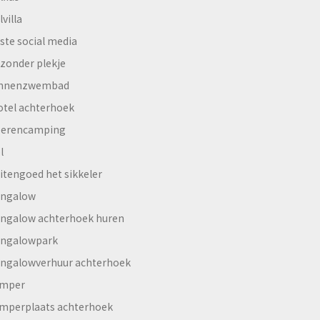
lvilla
ste social media
jzonder plekje
innenzwembad
otel achterhoek
erencamping
l
itengoed het sikkeler
ngalow
ngalow achterhoek huren
ngalowpark
ngalowverhuur achterhoek
mper
mperplaats achterhoek