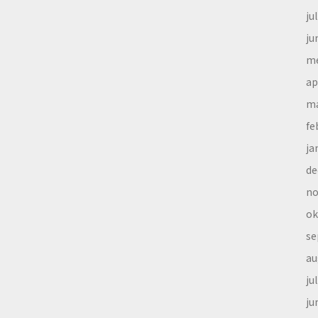
ju
ju
me
ap
ma
fe
ja
de
no
ok
se
au
ju
ju