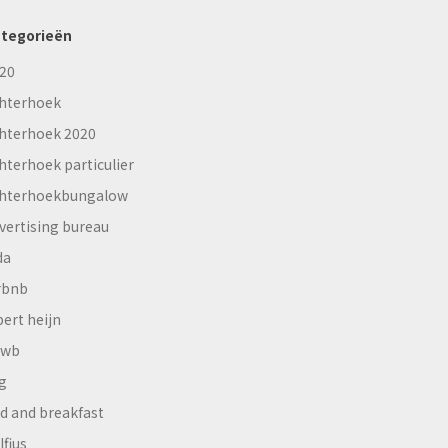
tegorieën
20
hterhoek
hterhoek 2020
hterhoek particulier
hterhoekbungalow
vertising bureau
da
rbnb
bert heijn
nwb
g
d and breakfast
lfius