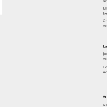
az
Ef
be
On
Ac
La
jo
Ac
Co
Ac
Ar
au