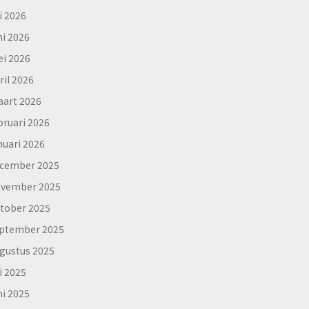
li 2026
ni 2026
i 2026
ril 2026
art 2026
bruari 2026
nuari 2026
cember 2025
vember 2025
tober 2025
ptember 2025
gustus 2025
li 2025
ni 2025