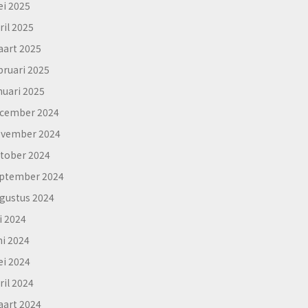
i 2025
ril 2025
art 2025
bruari 2025
nuari 2025
cember 2024
vember 2024
tober 2024
ptember 2024
gustus 2024
li 2024
ni 2024
i 2024
ril 2024
art 2024