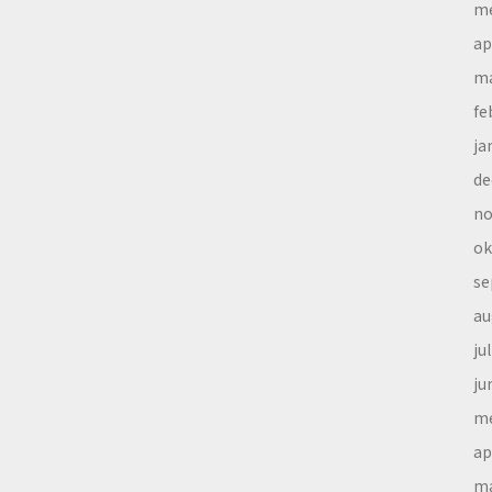
me
ap
ma
fe
ja
de
no
ok
se
au
ju
ju
me
ap
ma