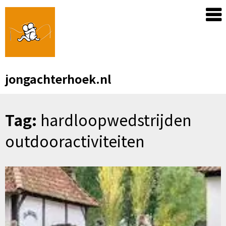
Skip
to
content
jongachterhoek.nl
Tag:
hardloopwedstrijden
outdooractiviteiten