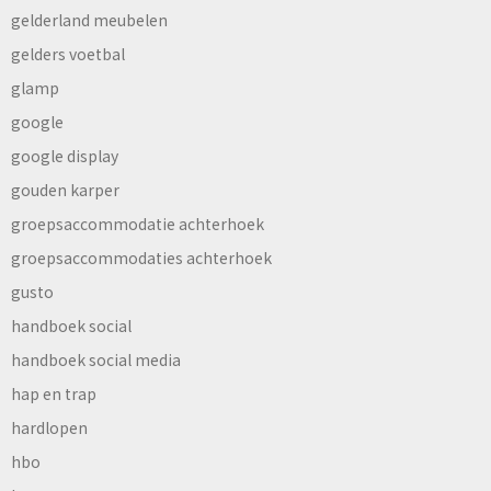
gelderland meubelen
gelders voetbal
glamp
google
google display
gouden karper
groepsaccommodatie achterhoek
groepsaccommodaties achterhoek
gusto
handboek social
handboek social media
hap en trap
hardlopen
hbo