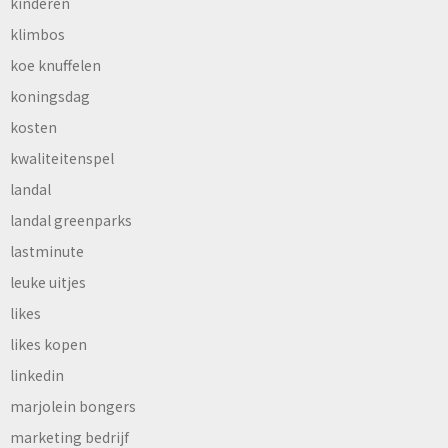
kinderen
klimbos
koe knuffelen
koningsdag
kosten
kwaliteitenspel
landal
landal greenparks
lastminute
leuke uitjes
likes
likes kopen
linkedin
marjolein bongers
marketing bedrijf