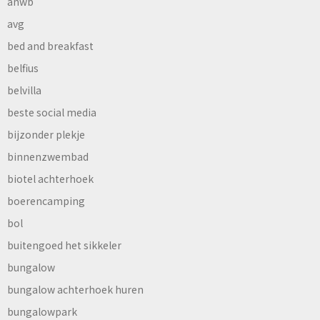
anwb
avg
bed and breakfast
belfius
belvilla
beste social media
bijzonder plekje
binnenzwembad
biotel achterhoek
boerencamping
bol
buitengoed het sikkeler
bungalow
bungalow achterhoek huren
bungalowpark