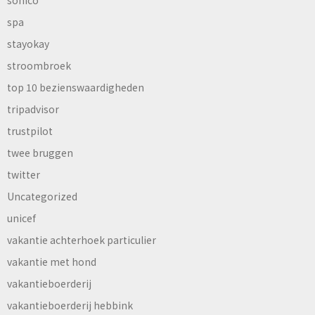
sonico
spa
stayokay
stroombroek
top 10 bezienswaardigheden
tripadvisor
trustpilot
twee bruggen
twitter
Uncategorized
unicef
vakantie achterhoek particulier
vakantie met hond
vakantieboerderij
vakantieboerderij hebbink