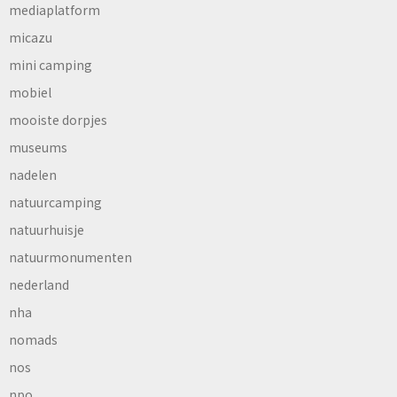
mediaplatform
micazu
mini camping
mobiel
mooiste dorpjes
museums
nadelen
natuurcamping
natuurhuisje
natuurmonumenten
nederland
nha
nomads
nos
npo