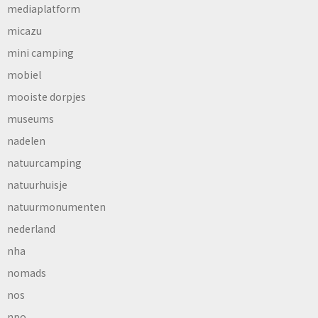
mediaplatform
micazu
mini camping
mobiel
mooiste dorpjes
museums
nadelen
natuurcamping
natuurhuisje
natuurmonumenten
nederland
nha
nomads
nos
npo