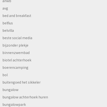
anwb
avg
bed and breakfast
belfius
belvilla
beste social media
bijzonder plekje
binnenzwembad
biotel achterhoek
boerencamping
bol
buitengoed het sikkeler
bungalow
bungalow achterhoek huren
bungalowpark