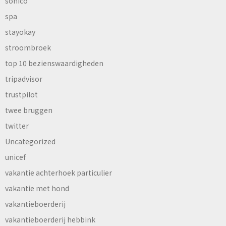
sonico
spa
stayokay
stroombroek
top 10 bezienswaardigheden
tripadvisor
trustpilot
twee bruggen
twitter
Uncategorized
unicef
vakantie achterhoek particulier
vakantie met hond
vakantieboerderij
vakantieboerderij hebbink