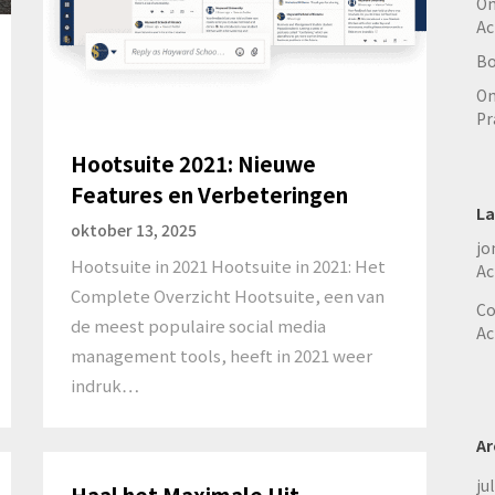
On
Ac
Bo
On
Pr
Hootsuite 2021: Nieuwe
Features en Verbeteringen
La
oktober 13, 2025
jo
Hootsuite in 2021 Hootsuite in 2021: Het
Ac
Complete Overzicht Hootsuite, een van
Co
de meest populaire social media
Ac
management tools, heeft in 2021 weer
indruk…
Ar
ju
Haal het Maximale Uit