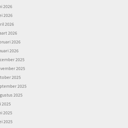
ni 2026
i 2026
ril 2026
art 2026
bruari 2026
nuari 2026
cember 2025
vember 2025
tober 2025
ptember 2025
gustus 2025
li 2025
ni 2025
i 2025