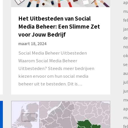
ap
ma
Het Uitbesteden van Social
fe
Media Beheer: Een Slimme Zet
ja
voor Jouw Bedrijf
de
maart 18, 2024
no
Social Media Beheer Uitbesteden
ok
Waarom Social Media Beheer
se
Uitbesteden? Steeds meer bedrijven
au
kiezen ervoor om hun social media
ju
beheer uit te besteden. Dit is…
ju
me
ap
ma
fe