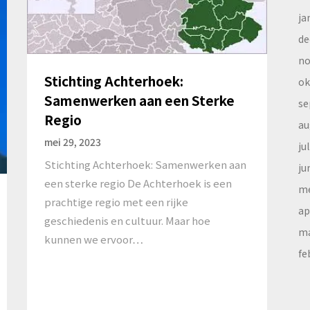
ja
de
no
Stichting Achterhoek:
ok
Samenwerken aan een Sterke
se
Regio
au
mei 29, 2023
ju
Stichting Achterhoek: Samenwerken aan
ju
een sterke regio De Achterhoek is een
me
prachtige regio met een rijke
ap
geschiedenis en cultuur. Maar hoe
ma
kunnen we ervoor…
fe