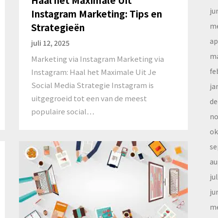
ju
Instagram Marketing: Tips en
Strategieën
me
ap
juli 12, 2025
ma
Marketing via Instagram Marketing via
fe
Instagram: Haal het Maximale Uit Je
Social Media Strategie Instagram is
ja
uitgegroeid tot een van de meest
de
populaire social…
no
ok
se
au
ju
ju
me