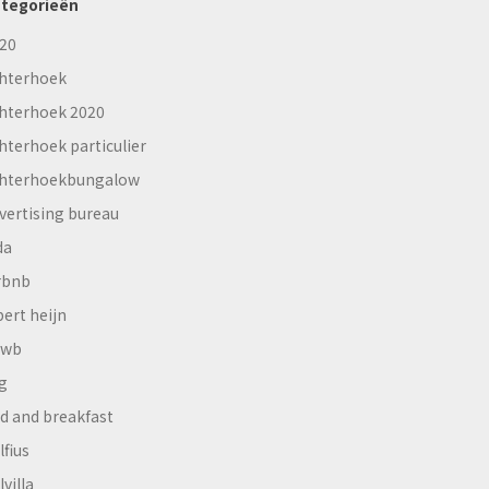
tegorieën
20
hterhoek
hterhoek 2020
hterhoek particulier
hterhoekbungalow
vertising bureau
da
rbnb
bert heijn
nwb
g
d and breakfast
lfius
lvilla