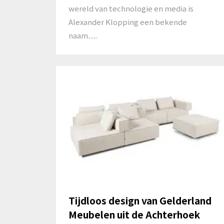
wereld van technologie en media is
Alexander Klopping een bekende
naam….
Tijdloos design van Gelderland
Meubelen uit de Achterhoek