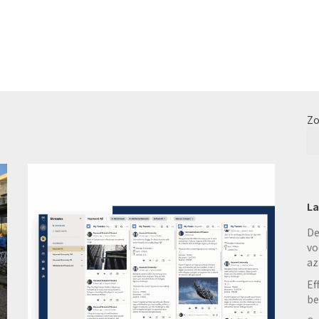
Zo
La
De
vo
az
Ef
be