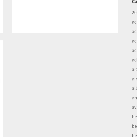
Ca
20
ac
ac
ac
ac
ad
ai
ai
al
a
av
be
be
be