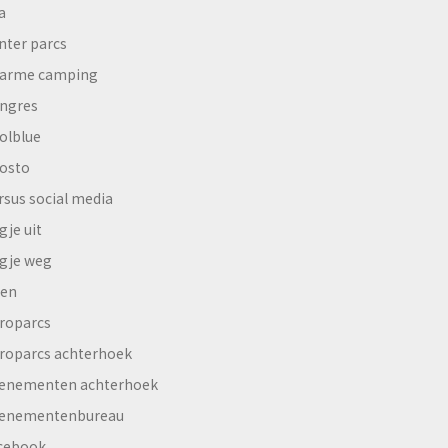
a
nter parcs
arme camping
ngres
olblue
osto
rsus social media
gje uit
gje weg
en
roparcs
roparcs achterhoek
enementen achterhoek
enementenbureau
cebook