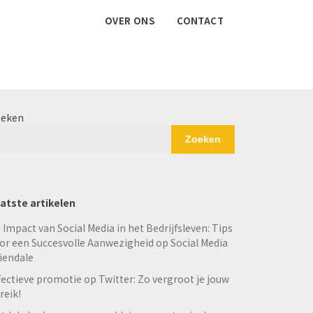
OVER ONS
CONTACT
eken
Zoeken
atste artikelen
 Impact van Social Media in het Bedrijfsleven: Tips
or een Succesvolle Aanwezigheid op Social Media
iendale
fectieve promotie op Twitter: Zo vergroot je jouw
reik!