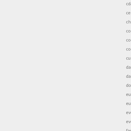
cd
ce
ch
co
co
co
cu
da
da
do
eu
eu
ev
ev
fa