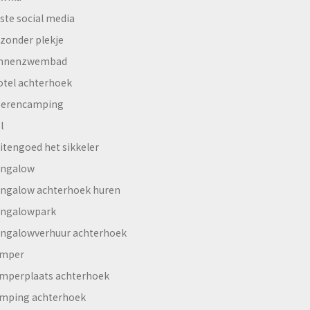
ste social media
jzonder plekje
innenzwembad
otel achterhoek
erencamping
l
itengoed het sikkeler
ngalow
ngalow achterhoek huren
ngalowpark
ngalowverhuur achterhoek
mper
mperplaats achterhoek
mping achterhoek