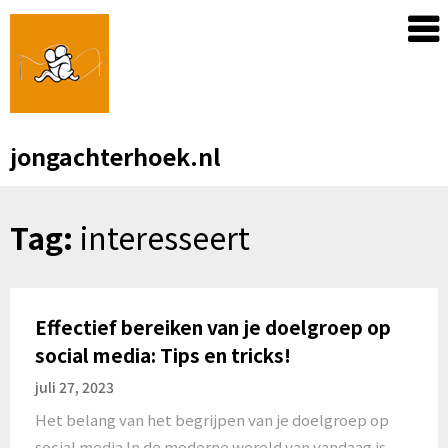
Skip
to
content
jongachterhoek.nl
Tag:
interesseert
Effectief bereiken van je doelgroep op
social media: Tips en tricks!
juli 27, 2023
Het belang van het begrijpen van je doelgroep op
social media In de moderne wereld van vandaag is