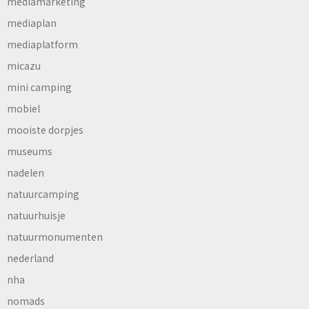
mediamarketing
mediaplan
mediaplatform
micazu
mini camping
mobiel
mooiste dorpjes
museums
nadelen
natuurcamping
natuurhuisje
natuurmonumenten
nederland
nha
nomads