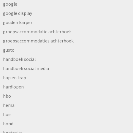
google
google display
gouden karper
groepsaccommodatie achterhoek
groepsaccommodaties achterhoek
gusto
handboek social
handboek social media
hap en trap
hardlopen
hbo
hema
hoe
hond
hootsuite