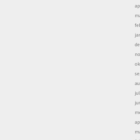
ap
ma
fe
ja
de
no
ok
se
au
ju
ju
me
ap
ma