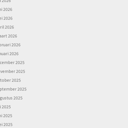
li 2026
ni 2026
i 2026
ril 2026
art 2026
bruari 2026
nuari 2026
cember 2025
vember 2025
tober 2025
ptember 2025
gustus 2025
li 2025
ni 2025
i 2025