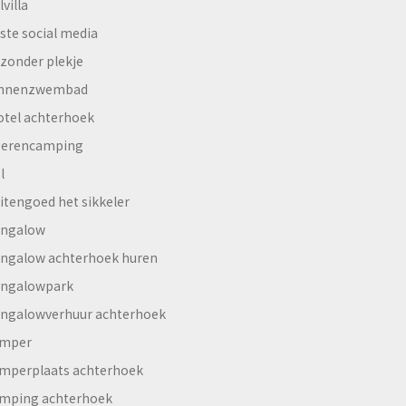
lvilla
ste social media
jzonder plekje
innenzwembad
otel achterhoek
erencamping
l
itengoed het sikkeler
ngalow
ngalow achterhoek huren
ngalowpark
ngalowverhuur achterhoek
mper
mperplaats achterhoek
mping achterhoek