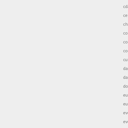
cd
ce
ch
co
co
co
cu
da
da
do
eu
eu
ev
ev