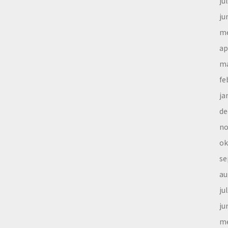
ju
ju
me
ap
ma
fe
ja
de
no
ok
se
au
ju
ju
me