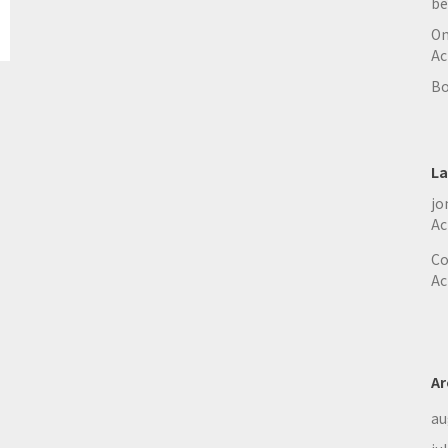
be
On
Ac
Bo
La
jo
Ac
Co
Ac
Ar
au