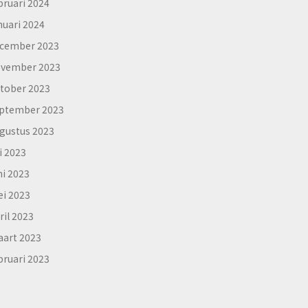
bruari 2024
nuari 2024
cember 2023
vember 2023
tober 2023
ptember 2023
gustus 2023
li 2023
ni 2023
i 2023
ril 2023
art 2023
bruari 2023