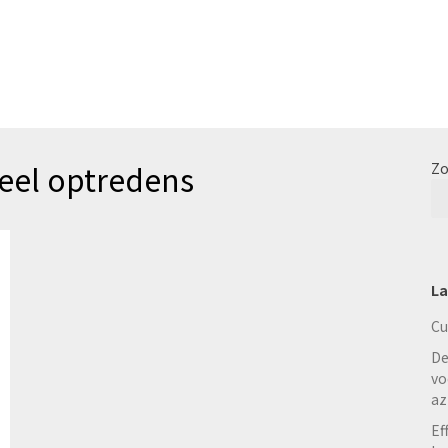
eel optredens
Zo
La
Cu
De
vo
az
Ef