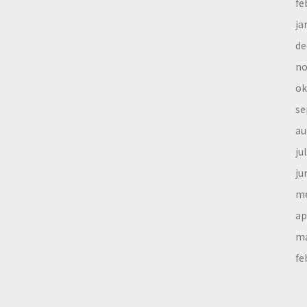
fe
ja
de
no
ok
se
au
ju
ju
me
ap
ma
fe