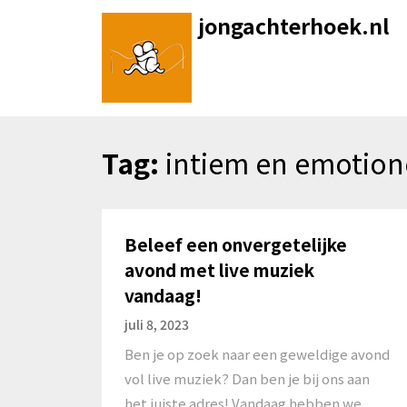
Skip
jongachterhoek.nl
to
content
Tag:
intiem en emotion
Beleef een onvergetelijke
avond met live muziek
vandaag!
juli 8, 2023
Ben je op zoek naar een geweldige avond
vol live muziek? Dan ben je bij ons aan
het juiste adres! Vandaag hebben we