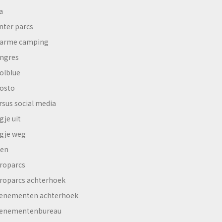
a
nter parcs
arme camping
ngres
olblue
osto
rsus social media
gje uit
gje weg
en
roparcs
roparcs achterhoek
enementen achterhoek
enementenbureau