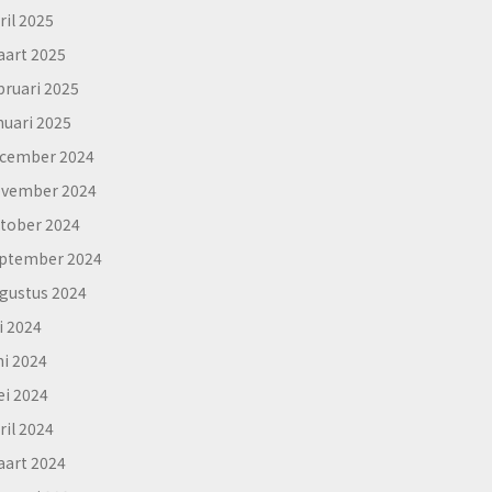
ril 2025
art 2025
bruari 2025
nuari 2025
cember 2024
vember 2024
tober 2024
ptember 2024
gustus 2024
li 2024
ni 2024
i 2024
ril 2024
art 2024