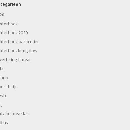
tegorieën
20
hterhoek
hterhoek 2020
hterhoek particulier
hterhoekbungalow
vertising bureau
da
rbnb
bert heijn
nwb
g
d and breakfast
lfius