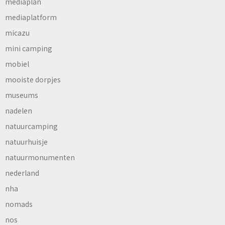
mediaplan
mediaplatform
micazu
mini camping
mobiel
mooiste dorpjes
museums
nadelen
natuurcamping
natuurhuisje
natuurmonumenten
nederland
nha
nomads
nos