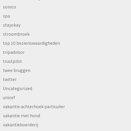
sonico
spa
stayokay
stroombroek
top 10 bezienswaardigheden
tripadvisor
trustpilot
twee bruggen
twitter
Uncategorized
unicef
vakantie achterhoek particulier
vakantie met hond
vakantieboerderij