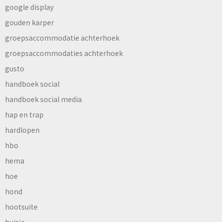
google display
gouden karper
groepsaccommodatie achterhoek
groepsaccommodaties achterhoek
gusto
handboek social
handboek social media
hap en trap
hardlopen
hbo
hema
hoe
hond
hootsuite
huisje