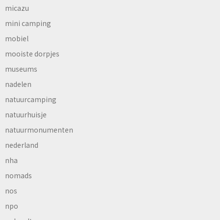
micazu
mini camping
mobiel
mooiste dorpjes
museums
nadelen
natuurcamping
natuurhuisje
natuurmonumenten
nederland
nha
nomads
nos
npo