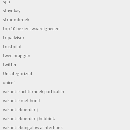
spa
stayokay
stroombroek
top 10 bezienswaardigheden
tripadvisor
trustpilot
twee bruggen
twitter
Uncategorized
unicef
vakantie achterhoek particulier
vakantie met hond
vakantieboerderij
vakantieboerderij hebbink
vakantiebungalow achterhoek