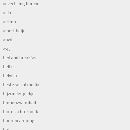
advertising bureau
aida
airbnb
albert heijn
anwb
avg
bed and breakfast
belfius
belvilla
beste social media
bijzonder plekje
binnenzwembad
biotel achterhoek
boerencamping
bol