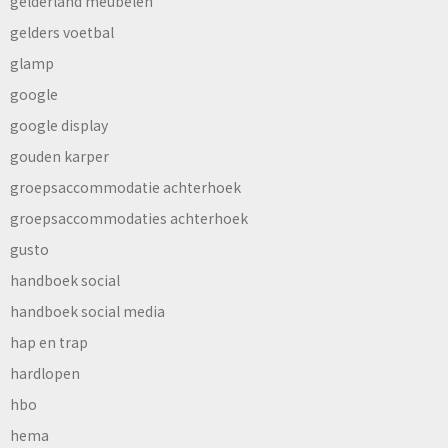
gelderland meubelen
gelders voetbal
glamp
google
google display
gouden karper
groepsaccommodatie achterhoek
groepsaccommodaties achterhoek
gusto
handboek social
handboek social media
hap en trap
hardlopen
hbo
hema