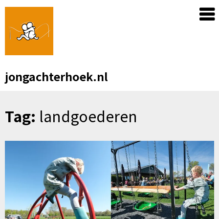
Skip
to
content
jongachterhoek.nl
Tag:
landgoederen