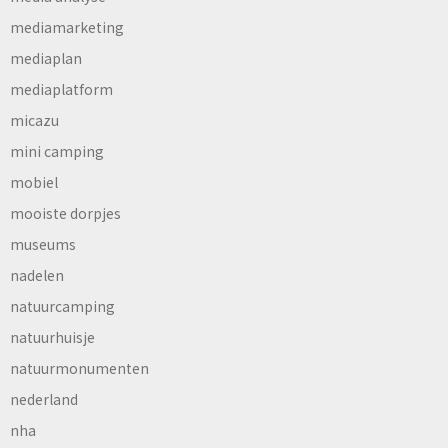
mediamarketing
mediaplan
mediaplatform
micazu
mini camping
mobiel
mooiste dorpjes
museums
nadelen
natuurcamping
natuurhuisje
natuurmonumenten
nederland
nha