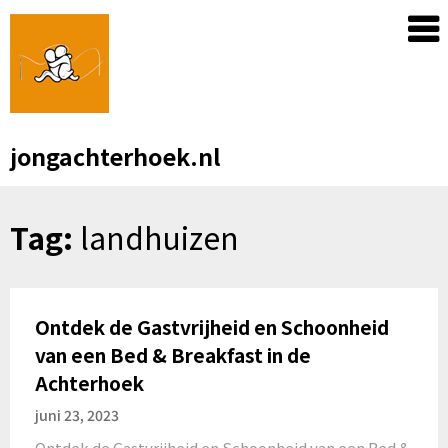
Skip
to
content
jongachterhoek.nl
Tag:
landhuizen
Ontdek de Gastvrijheid en Schoonheid
van een Bed & Breakfast in de
Achterhoek
juni 23, 2023
Ontdek de Gastvrijheid en Schoonheid van een Bed &