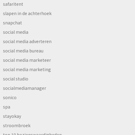
safaritent
slapen in de achterhoek
snapchat
social media
social media adverteren
social media bureau
social media marketeer
social media marketing
social studio
socialmediamanager
sonico
spa
stayokay
stroombroek
top 10 bezienswaardigheden