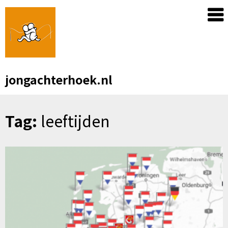
Skip
to
content
jongachterhoek.nl
Tag:
leeftijden