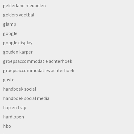
gelderland meubelen
gelders voetbal
glamp
google
google display
gouden karper
groepsaccommodatie achterhoek
groepsaccommodaties achterhoek
gusto
handboek social
handboek social media
hap en trap
hardlopen
hbo