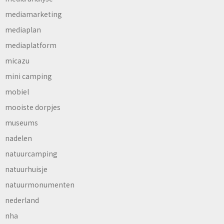
mediamarketing
mediaplan
mediaplatform
micazu
mini camping
mobiel
mooiste dorpjes
museums
nadelen
natuurcamping
natuurhuisje
natuurmonumenten
nederland
nha