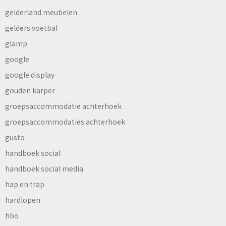
gelderland meubelen
gelders voetbal
glamp
google
google display
gouden karper
groepsaccommodatie achterhoek
groepsaccommodaties achterhoek
gusto
handboek social
handboek social media
hap en trap
hardlopen
hbo