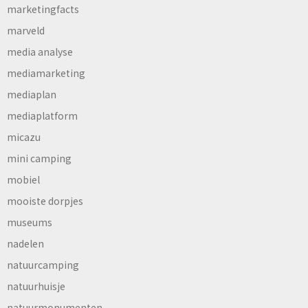
marketingfacts
marveld
media analyse
mediamarketing
mediaplan
mediaplatform
micazu
mini camping
mobiel
mooiste dorpjes
museums
nadelen
natuurcamping
natuurhuisje
natuurmonumenten