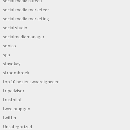
social media bureau
social media marketeer
social media marketing
social studio
socialmediamanager
sonico
spa
stayokay
stroombroek
top 10 bezienswaardigheden
tripadvisor
trustpilot
twee bruggen
twitter
Uncategorized