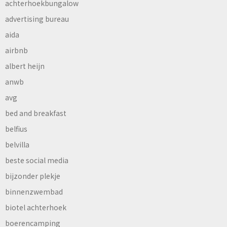
achterhoekbungalow
advertising bureau
aida
airbnb
albert heijn
anwb
avg
bed and breakfast
belfius
belvilla
beste social media
bijzonder plekje
binnenzwembad
biotel achterhoek
boerencamping