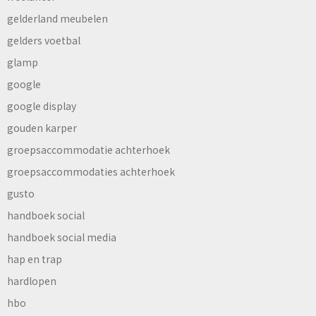
gelderland meubelen
gelders voetbal
glamp
google
google display
gouden karper
groepsaccommodatie achterhoek
groepsaccommodaties achterhoek
gusto
handboek social
handboek social media
hap en trap
hardlopen
hbo