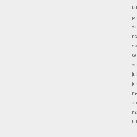
fe
ja
de
no
ok
se
au
ju
ju
me
ap
ma
fe