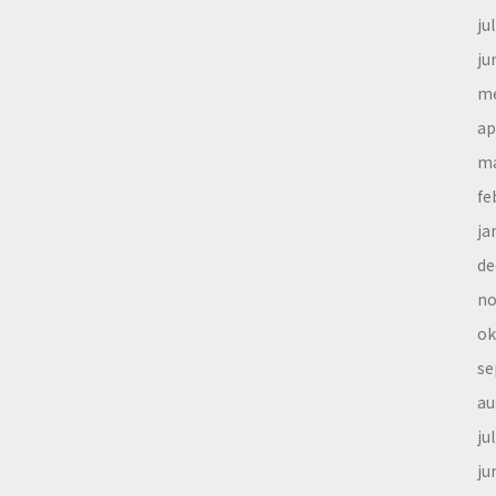
ju
ju
me
ap
ma
fe
ja
de
no
ok
se
au
ju
ju