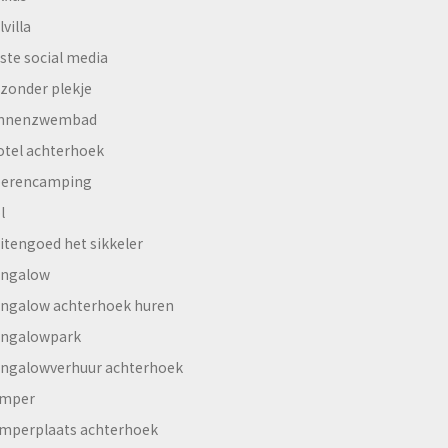
lvilla
ste social media
jzonder plekje
innenzwembad
otel achterhoek
erencamping
l
itengoed het sikkeler
ngalow
ngalow achterhoek huren
ngalowpark
ngalowverhuur achterhoek
mper
mperplaats achterhoek