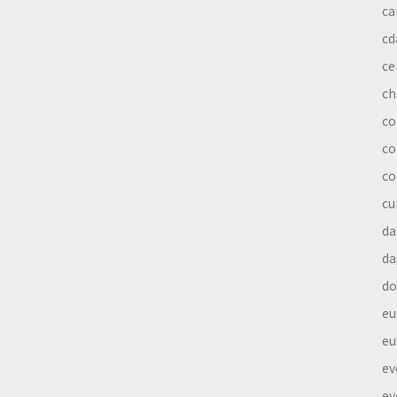
ca
cd
ce
ch
co
co
co
cu
da
da
do
eu
eu
ev
ev