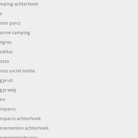
mping achterhoek
a
nter parcs
arme camping
ngres
olblue
osto
rsus social media
gje uit
gje weg
en
roparcs
roparcs achterhoek
enementen achterhoek
enementenbureau