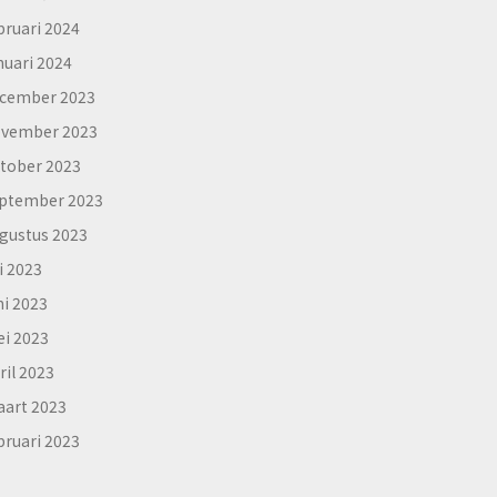
bruari 2024
nuari 2024
cember 2023
vember 2023
tober 2023
ptember 2023
gustus 2023
li 2023
ni 2023
i 2023
ril 2023
art 2023
bruari 2023