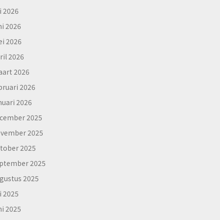
li 2026
ni 2026
i 2026
ril 2026
art 2026
bruari 2026
nuari 2026
cember 2025
vember 2025
tober 2025
ptember 2025
gustus 2025
li 2025
ni 2025