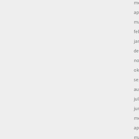
me
ap
ma
fe
ja
de
no
ok
se
au
ju
ju
me
ap
ma