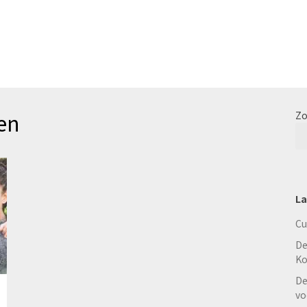
en
Zo
La
Cu
De
Ko
De
vo