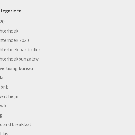
tegorieën
20
hterhoek
hterhoek 2020
hterhoek particulier
hterhoekbungalow
vertising bureau
da
rbnb
bert heijn
nwb
g
d and breakfast
lfius