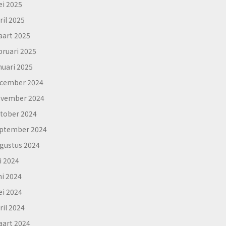
i 2025
ril 2025
art 2025
bruari 2025
nuari 2025
cember 2024
vember 2024
tober 2024
ptember 2024
gustus 2024
li 2024
ni 2024
i 2024
ril 2024
art 2024