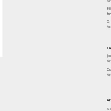
az
Ef
be
On
Ac
La
jo
Ac
Co
Ac
Ar
au