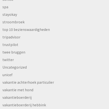
spa
stayokay
stroombroek
top 10 bezienswaardigheden
tripadvisor
trustpilot
twee bruggen
twitter
Uncategorized
unicef
vakantie achterhoek particulier
vakantie met hond
vakantieboerderij
vakantieboerderij hebbink