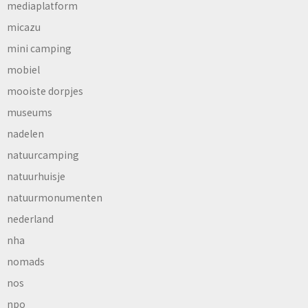
mediaplatform
micazu
mini camping
mobiel
mooiste dorpjes
museums
nadelen
natuurcamping
natuurhuisje
natuurmonumenten
nederland
nha
nomads
nos
npo