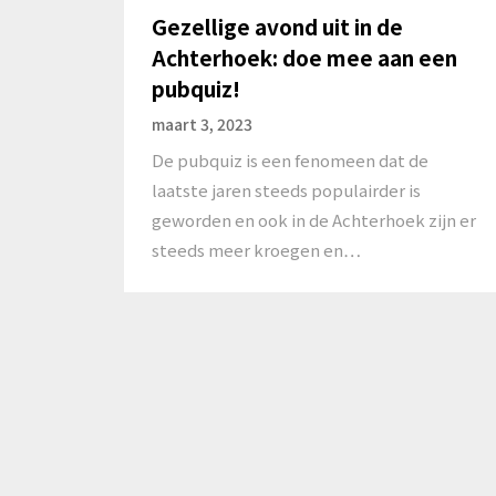
Gezellige avond uit in de
Achterhoek: doe mee aan een
pubquiz!
maart 3, 2023
De pubquiz is een fenomeen dat de
laatste jaren steeds populairder is
geworden en ook in de Achterhoek zijn er
steeds meer kroegen en…