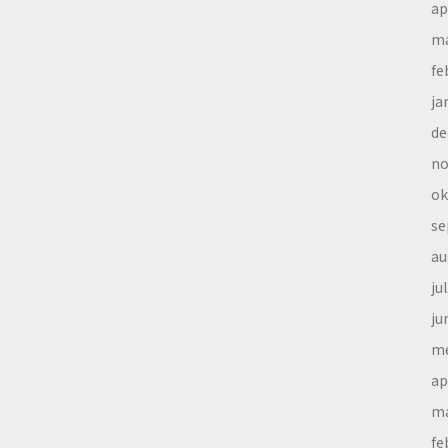
ap
ma
fe
ja
de
no
ok
se
au
ju
ju
me
ap
ma
fe