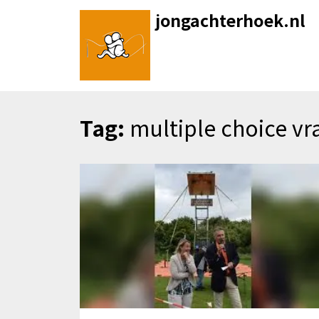
Skip
jongachterhoek.nl
to
content
Tag:
multiple choice vr