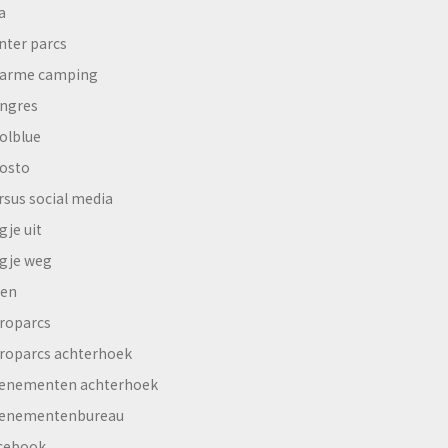
a
nter parcs
arme camping
ngres
olblue
osto
rsus social media
gje uit
gje weg
en
roparcs
roparcs achterhoek
enementen achterhoek
enementenbureau
cebook