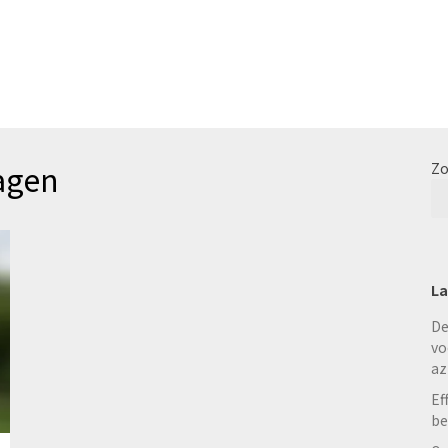
agen
Zo
La
De
vo
az
Ef
be