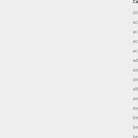
Ca
20
ac
ac
ac
ac
ad
ai
ai
al
a
av
be
be
be