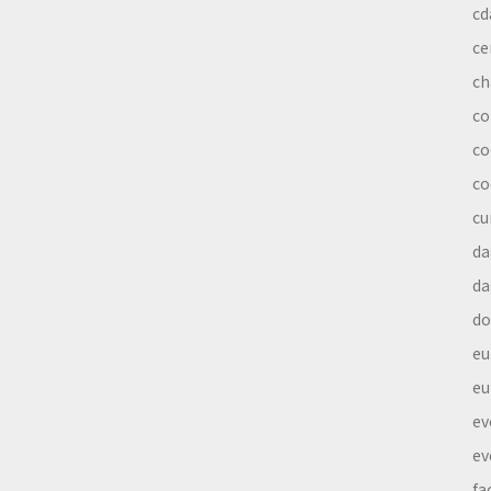
cd
ce
ch
co
co
co
cu
da
da
do
eu
eu
ev
ev
fa