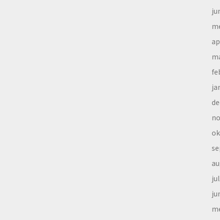
ju
me
ap
ma
fe
ja
de
no
ok
se
au
ju
ju
me