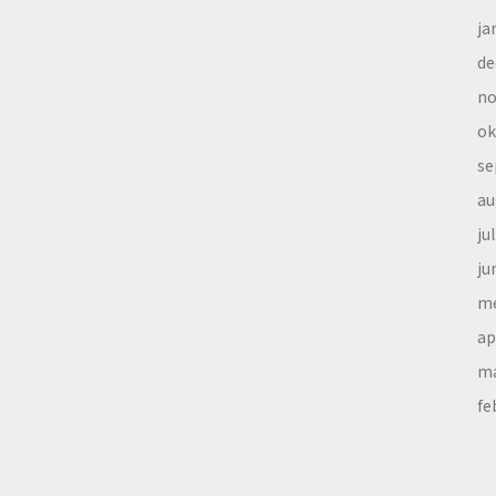
ja
de
no
ok
se
au
ju
ju
me
ap
ma
fe