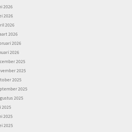
ni 2026
i 2026
ril 2026
art 2026
bruari 2026
nuari 2026
cember 2025
vember 2025
tober 2025
ptember 2025
gustus 2025
li 2025
ni 2025
i 2025