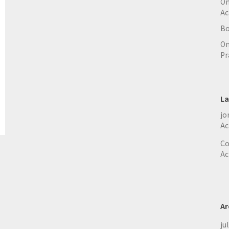
On
Ac
Bo
On
Pr
La
jo
Ac
Co
Ac
Ar
ju