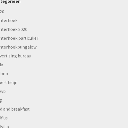
tegorieën
20
hterhoek
hterhoek 2020
hterhoek particulier
hterhoekbungalow
vertising bureau
da
rbnb
bert heijn
nwb
g
d and breakfast
lfius
lvilla