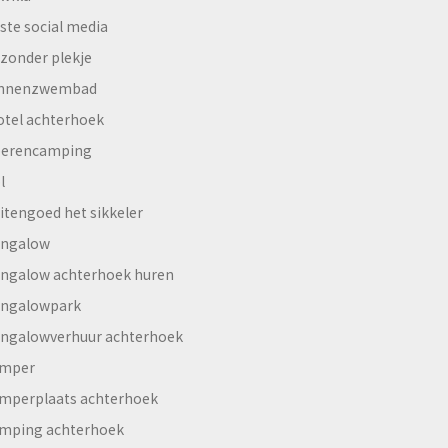
ste social media
jzonder plekje
innenzwembad
otel achterhoek
erencamping
l
itengoed het sikkeler
ngalow
ngalow achterhoek huren
ngalowpark
ngalowverhuur achterhoek
mper
mperplaats achterhoek
mping achterhoek