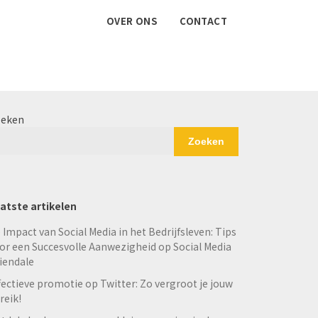
OVER ONS
CONTACT
eken
Zoeken
atste artikelen
 Impact van Social Media in het Bedrijfsleven: Tips
or een Succesvolle Aanwezigheid op Social Media
iendale
fectieve promotie op Twitter: Zo vergroot je jouw
reik!