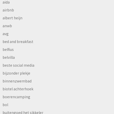
aida
airbnb
albert heijn
anwb
avg
bed and breakfast
belfius
belvilla
beste social media
bijzonder plekje
binnenzwembad
biotel achterhoek
boerencamping
bol
buitengoed het sikkeler