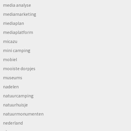
media analyse
mediamarketing
mediaplan
mediaplatform
micazu
mini camping
mobiel
mooiste dorpjes
museums
nadelen
natuurcamping
natuurhuisje
natuurmonumenten
nederland