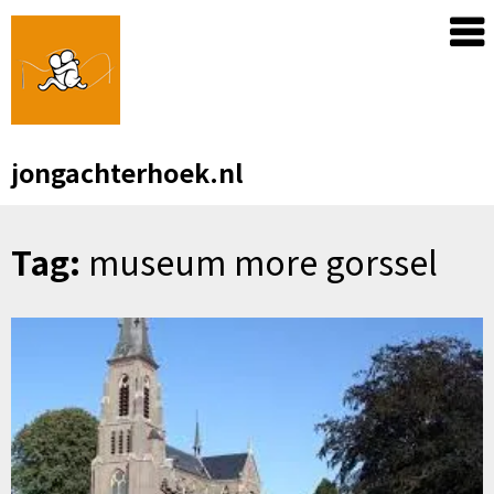
Skip
to
content
jongachterhoek.nl
Tag:
museum more gorssel