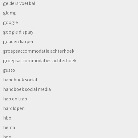
gelders voetbal
glamp
google
google display
gouden karper
groepsaccommodatie achterhoek
groepsaccommodaties achterhoek
gusto
handboek social
handboek social media
hap en trap
hardlopen
hbo
hema
hoe