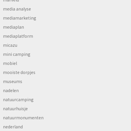
media analyse
mediamarketing
mediaplan
mediaplatform
micazu
mini camping
mobiel
mooiste dorpjes
museums
nadelen
natuurcamping
natuurhuisje
natuurmonumenten
nederland