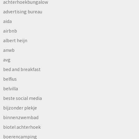
achterhoekbungalow
advertising bureau
aida
airbnb
albert heijn
anwb
avg
bed and breakfast
belfius
belvilla
beste social media
bijzonder plekje
binnenzwembad
biotel achterhoek
boerencamping