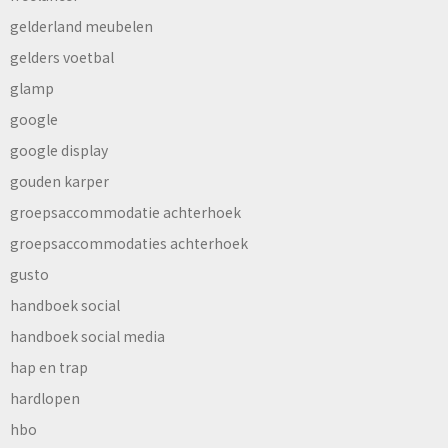
gelderland meubelen
gelders voetbal
glamp
google
google display
gouden karper
groepsaccommodatie achterhoek
groepsaccommodaties achterhoek
gusto
handboek social
handboek social media
hap en trap
hardlopen
hbo