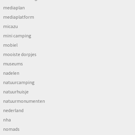
mediaplan
mediaplatform
micazu
mini camping
mobiel
mooiste dorpjes
museums
nadelen
natuurcamping
natuurhuisje
natuurmonumenten
nederland
nha
nomads