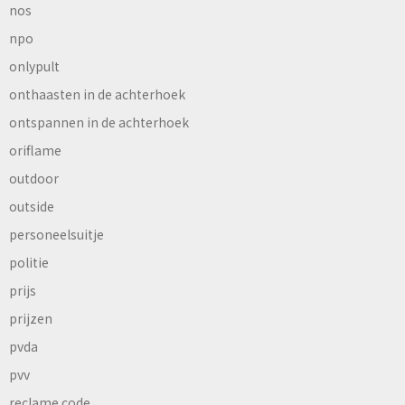
nos
npo
onlypult
onthaasten in de achterhoek
ontspannen in de achterhoek
oriflame
outdoor
outside
personeelsuitje
politie
prijs
prijzen
pvda
pvv
reclame code