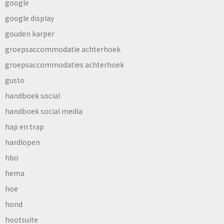
google
google display
gouden karper
groepsaccommodatie achterhoek
groepsaccommodaties achterhoek
gusto
handboek social
handboek social media
hap en trap
hardlopen
hbo
hema
hoe
hond
hootsuite