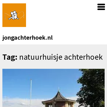
Skip
to
content
jongachterhoek.nl
Tag:
natuurhuisje achterhoek