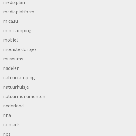
mediaplan
mediaplatform
micazu
mini camping
mobiel
mooiste dorpjes
museums
nadelen
natuurcamping
natuurhuisje
natuurmonumenten
nederland
nha
nomads
nos