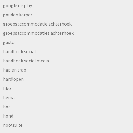
google display
gouden karper
groepsaccommodatie achterhoek
groepsaccommodaties achterhoek
gusto
handboek social
handboek social media
hap en trap
hardlopen
hbo
hema
hoe
hond
hootsuite