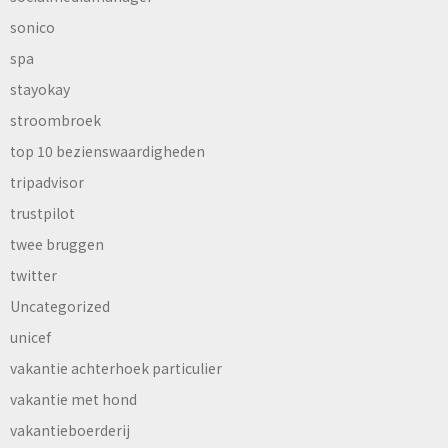
sonico
spa
stayokay
stroombroek
top 10 bezienswaardigheden
tripadvisor
trustpilot
twee bruggen
twitter
Uncategorized
unicef
vakantie achterhoek particulier
vakantie met hond
vakantieboerderij