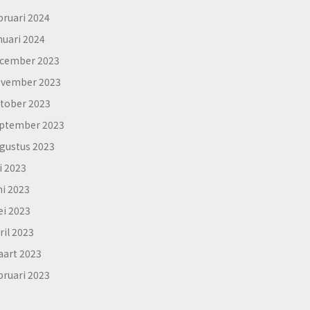
bruari 2024
nuari 2024
cember 2023
vember 2023
tober 2023
ptember 2023
gustus 2023
li 2023
ni 2023
i 2023
ril 2023
art 2023
bruari 2023