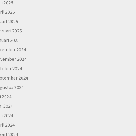
i 2025
ril 2025
art 2025
bruari 2025
nuari 2025
cember 2024
vember 2024
tober 2024
ptember 2024
gustus 2024
li 2024
ni 2024
i 2024
ril 2024
art 2024