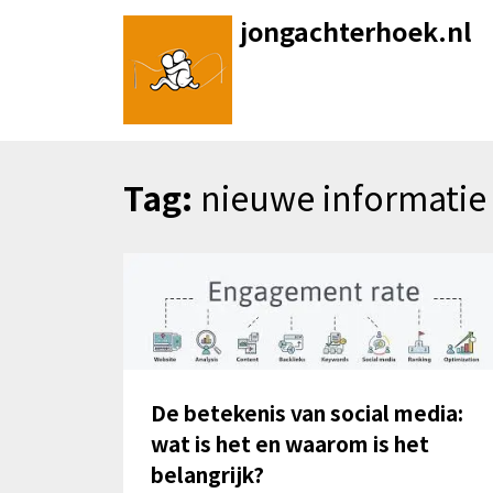
Skip
jongachterhoek.nl
to
content
Tag:
nieuwe informatie
De betekenis van social media:
wat is het en waarom is het
belangrijk?