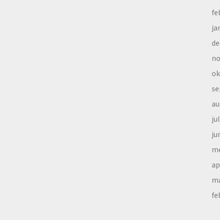
fe
ja
de
no
ok
se
au
ju
ju
me
ap
ma
fe