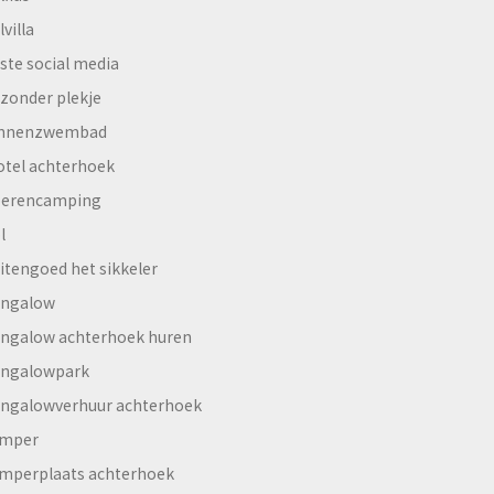
lvilla
ste social media
jzonder plekje
innenzwembad
otel achterhoek
erencamping
l
itengoed het sikkeler
ngalow
ngalow achterhoek huren
ngalowpark
ngalowverhuur achterhoek
mper
mperplaats achterhoek