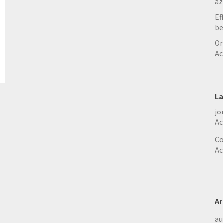
az
Ef
be
On
Ac
La
jo
Ac
Co
Ac
Ar
au