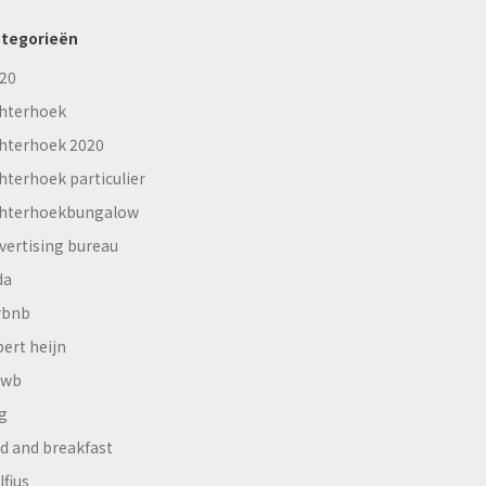
tegorieën
20
hterhoek
hterhoek 2020
hterhoek particulier
hterhoekbungalow
vertising bureau
da
rbnb
bert heijn
nwb
g
d and breakfast
lfius