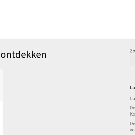
 ontdekken
Zo
La
Cu
De
Ko
De
vo