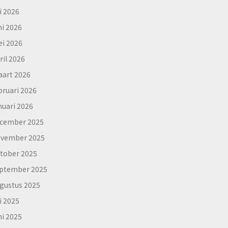
li 2026
ni 2026
i 2026
ril 2026
art 2026
bruari 2026
nuari 2026
cember 2025
vember 2025
tober 2025
ptember 2025
gustus 2025
li 2025
ni 2025