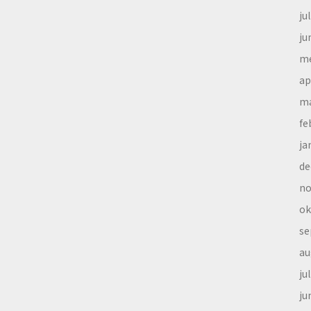
ju
ju
me
ap
ma
fe
ja
de
no
ok
se
au
ju
ju