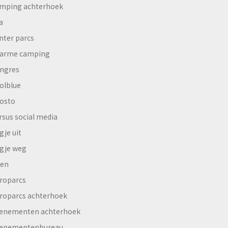
mping achterhoek
a
nter parcs
arme camping
ngres
olblue
osto
rsus social media
gje uit
gje weg
en
roparcs
roparcs achterhoek
enementen achterhoek
enementenbureau