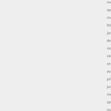
me
ap
ma
fe
ja
de
no
ok
se
au
ju
ju
me
ap
ma