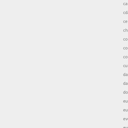
ca
cd
ce
ch
co
co
co
cu
da
da
do
eu
eu
ev
ev