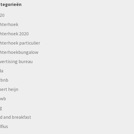
tegorieën
20
hterhoek
hterhoek 2020
hterhoek particulier
hterhoekbungalow
vertising bureau
da
rbnb
bert heijn
nwb
g
d and breakfast
lfius