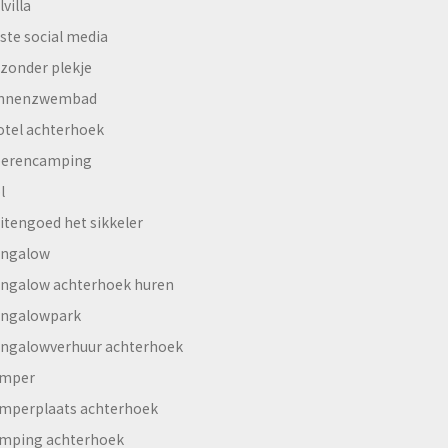
lvilla
ste social media
jzonder plekje
innenzwembad
otel achterhoek
erencamping
l
itengoed het sikkeler
ngalow
ngalow achterhoek huren
ngalowpark
ngalowverhuur achterhoek
mper
mperplaats achterhoek
mping achterhoek