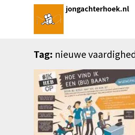
Skip
jongachterhoek.nl
to
content
Tag:
nieuwe vaardighed