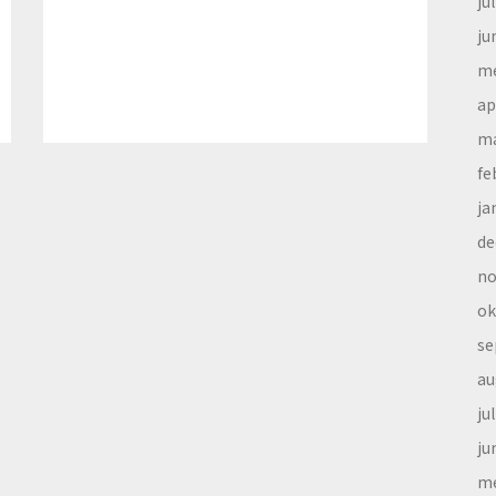
ju
ju
me
ap
ma
fe
ja
de
no
ok
se
au
ju
ju
me