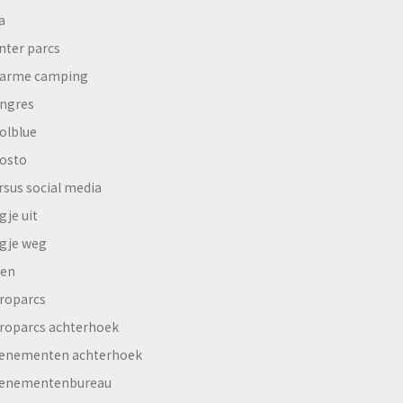
a
nter parcs
arme camping
ngres
olblue
osto
rsus social media
gje uit
gje weg
en
roparcs
roparcs achterhoek
enementen achterhoek
enementenbureau