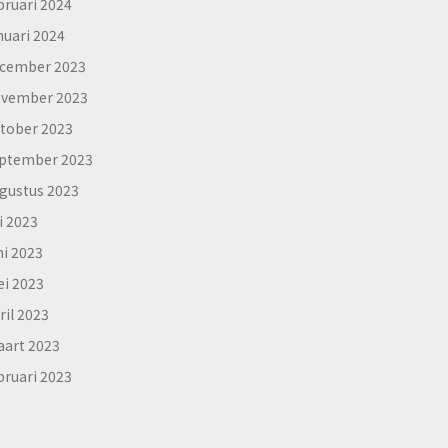
bruari 2024
nuari 2024
cember 2023
vember 2023
tober 2023
ptember 2023
gustus 2023
li 2023
ni 2023
i 2023
ril 2023
art 2023
bruari 2023