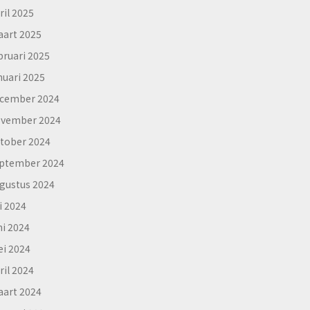
ril 2025
art 2025
bruari 2025
nuari 2025
cember 2024
vember 2024
tober 2024
ptember 2024
gustus 2024
li 2024
ni 2024
i 2024
ril 2024
art 2024