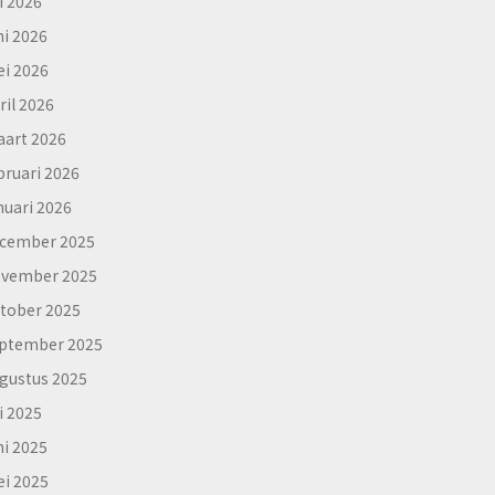
li 2026
ni 2026
i 2026
ril 2026
art 2026
bruari 2026
nuari 2026
cember 2025
vember 2025
tober 2025
ptember 2025
gustus 2025
li 2025
ni 2025
i 2025