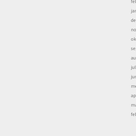
fe
ja
de
no
ok
se
au
ju
ju
me
ap
ma
fe