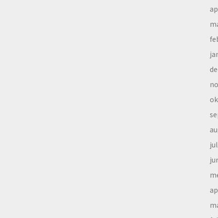
ap
ma
fe
ja
de
no
ok
se
au
ju
ju
me
ap
ma