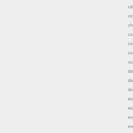
cd
ce
ch
co
co
co
cu
da
da
do
eu
eu
ev
ev