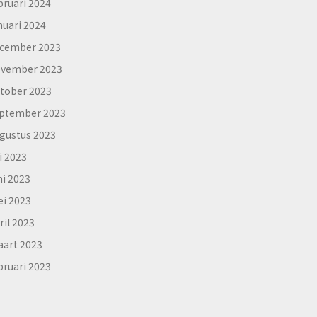
bruari 2024
nuari 2024
cember 2023
vember 2023
tober 2023
ptember 2023
gustus 2023
li 2023
ni 2023
i 2023
ril 2023
art 2023
bruari 2023