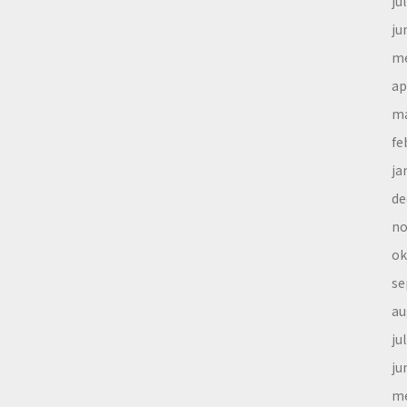
ju
ju
me
ap
ma
fe
ja
de
no
ok
se
au
ju
ju
me