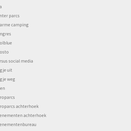
a
nter parcs
arme camping
ngres
olblue
osto
rsus social media
gje uit
gje weg
en
roparcs
roparcs achterhoek
enementen achterhoek
enementenbureau