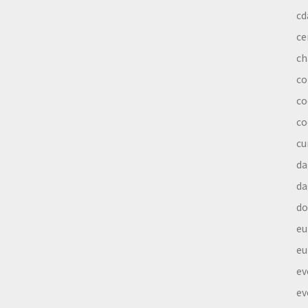
cd
ce
ch
co
co
co
cu
da
da
do
eu
eu
ev
ev