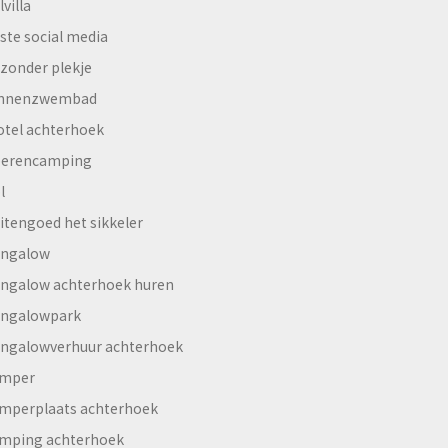
lvilla
ste social media
jzonder plekje
innenzwembad
otel achterhoek
erencamping
l
itengoed het sikkeler
ngalow
ngalow achterhoek huren
ngalowpark
ngalowverhuur achterhoek
mper
mperplaats achterhoek
mping achterhoek