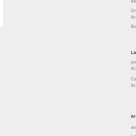
be
On
Ac
Bo
La
jo
Ac
Co
Ac
Ar
au