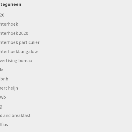
tegorieën
20
hterhoek
hterhoek 2020
hterhoek particulier
hterhoekbungalow
vertising bureau
da
rbnb
bert heijn
nwb
g
d and breakfast
lfius