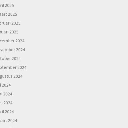
ril 2025
art 2025
bruari 2025
nuari 2025
cember 2024
vember 2024
tober 2024
ptember 2024
gustus 2024
li 2024
ni 2024
i 2024
ril 2024
art 2024