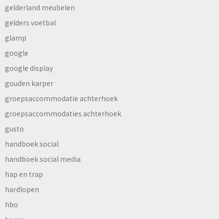
gelderland meubelen
gelders voetbal
glamp
google
google display
gouden karper
groepsaccommodatie achterhoek
groepsaccommodaties achterhoek
gusto
handboek social
handboek social media
hap en trap
hardlopen
hbo