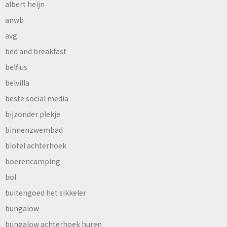
albert heijn
anwb
avg
bed and breakfast
belfius
belvilla
beste social media
bijzonder plekje
binnenzwembad
biotel achterhoek
boerencamping
bol
buitengoed het sikkeler
bungalow
bungalow achterhoek huren