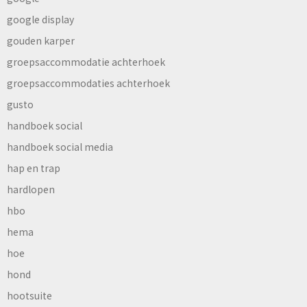
google display
gouden karper
groepsaccommodatie achterhoek
groepsaccommodaties achterhoek
gusto
handboek social
handboek social media
hap en trap
hardlopen
hbo
hema
hoe
hond
hootsuite