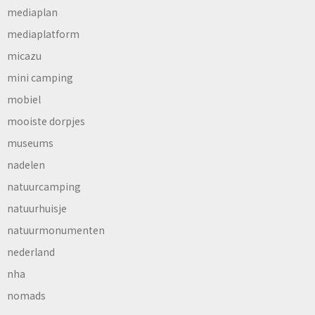
mediaplan
mediaplatform
micazu
mini camping
mobiel
mooiste dorpjes
museums
nadelen
natuurcamping
natuurhuisje
natuurmonumenten
nederland
nha
nomads