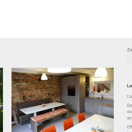
Zo
La
Cu
De
vo
az
Ef