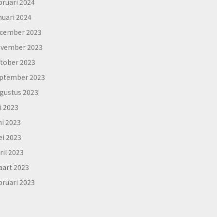
bruari 2024
nuari 2024
cember 2023
vember 2023
tober 2023
ptember 2023
gustus 2023
li 2023
ni 2023
i 2023
ril 2023
art 2023
bruari 2023