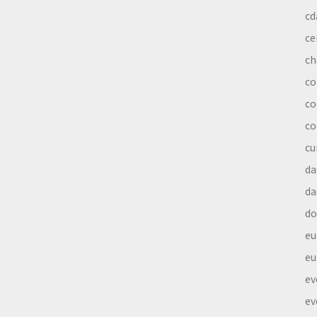
cd
ce
ch
co
co
co
cu
da
da
do
eu
eu
ev
ev