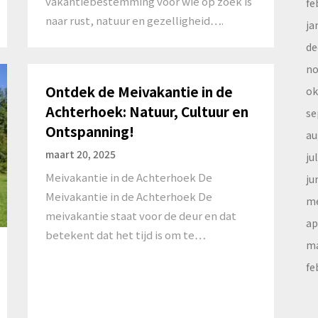
vakantiebestemming voor wie op zoek is
fe
naar rust, natuur en gezelligheid….
ja
de
no
Ontdek de Meivakantie in de
ok
Achterhoek: Natuur, Cultuur en
se
Ontspanning!
au
maart 20, 2025
ju
Meivakantie in de Achterhoek De
ju
Meivakantie in de Achterhoek De
me
meivakantie staat voor de deur en dat
ap
betekent dat het tijd is om te…
ma
fe