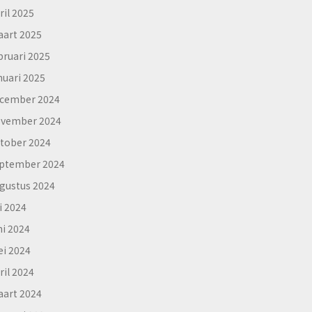
ril 2025
art 2025
bruari 2025
nuari 2025
cember 2024
vember 2024
tober 2024
ptember 2024
gustus 2024
li 2024
ni 2024
i 2024
ril 2024
art 2024