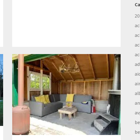
Ca
20
ac
ac
ac
ac
ad
ai
ai
al
a
av
be
be