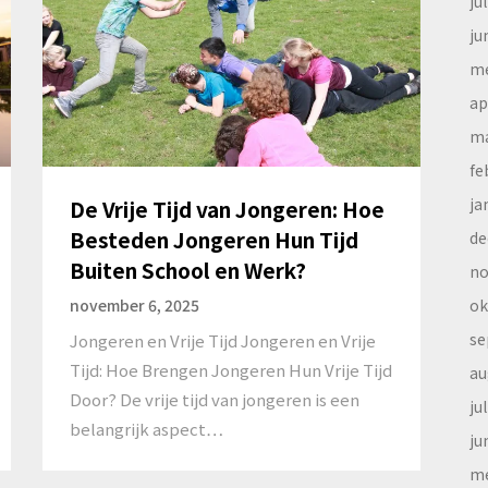
ju
ju
me
ap
ma
fe
ja
De Vrije Tijd van Jongeren: Hoe
Besteden Jongeren Hun Tijd
de
Buiten School en Werk?
no
ok
november 6, 2025
se
Jongeren en Vrije Tijd Jongeren en Vrije
Tijd: Hoe Brengen Jongeren Hun Vrije Tijd
au
Door? De vrije tijd van jongeren is een
ju
belangrijk aspect…
ju
me