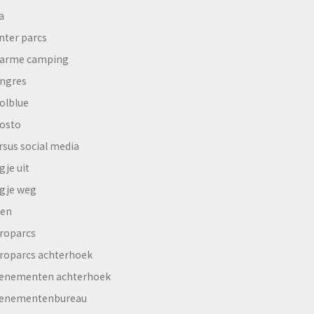
a
nter parcs
arme camping
ngres
olblue
osto
rsus social media
gje uit
gje weg
en
roparcs
roparcs achterhoek
enementen achterhoek
enementenbureau