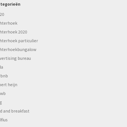
tegorieën
20
hterhoek
hterhoek 2020
hterhoek particulier
hterhoekbungalow
vertising bureau
da
rbnb
bert heijn
nwb
g
d and breakfast
lfius