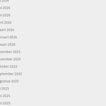
li 2026
ni 2026
i 2026
ril 2026
art 2026
bruari 2026
nuari 2026
cember 2025
vember 2025
tober 2025
ptember 2025
gustus 2025
li 2025
ni 2025
i 2025