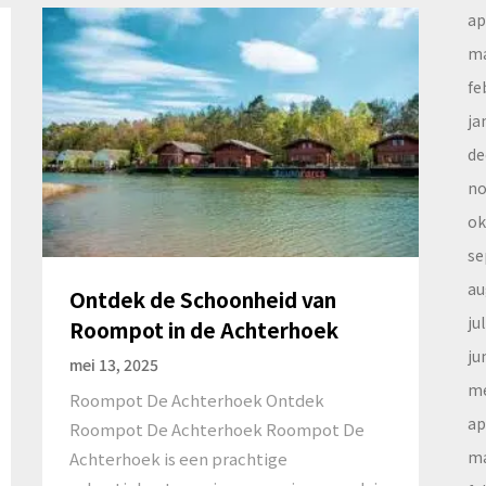
ap
ma
fe
ja
de
no
ok
se
au
Ontdek de Schoonheid van
ju
Roompot in de Achterhoek
ju
mei 13, 2025
me
Roompot De Achterhoek Ontdek
ap
Roompot De Achterhoek Roompot De
ma
Achterhoek is een prachtige