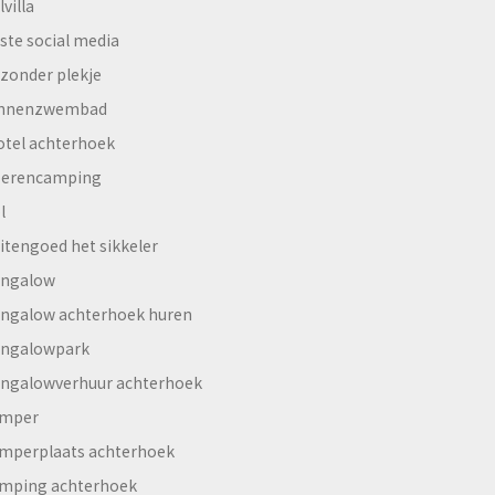
lvilla
ste social media
jzonder plekje
innenzwembad
otel achterhoek
erencamping
l
itengoed het sikkeler
ngalow
ngalow achterhoek huren
ngalowpark
ngalowverhuur achterhoek
mper
mperplaats achterhoek
mping achterhoek