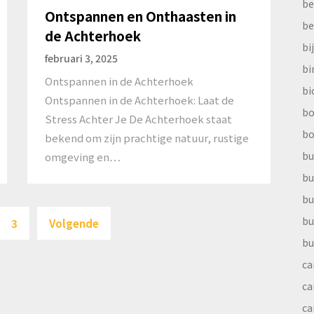
be
Ontspannen en Onthaasten in
be
de Achterhoek
bi
februari 3, 2025
b
Ontspannen in de Achterhoek
bi
Ontspannen in de Achterhoek: Laat de
bo
Stress Achter Je De Achterhoek staat
bo
bekend om zijn prachtige natuur, rustige
bu
omgeving en…
bu
bu
Berichten
bu
3
Volgende
paginering
bu
ca
ca
ca