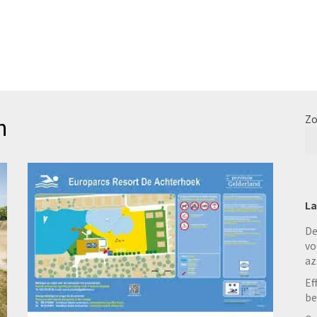
n
Zo
La
De
vo
az
Ef
be