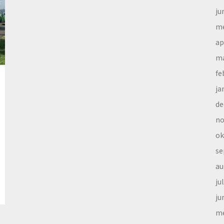
ju
me
ap
ma
fe
ja
de
no
ok
se
au
ju
ju
me