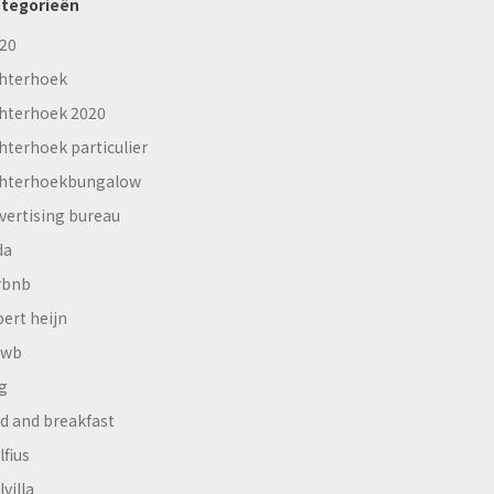
tegorieën
20
hterhoek
hterhoek 2020
hterhoek particulier
hterhoekbungalow
vertising bureau
da
rbnb
bert heijn
nwb
g
d and breakfast
lfius
lvilla