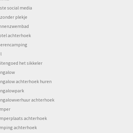
ste social media
jzonder plekje
innenzwembad
otel achterhoek
erencamping
l
itengoed het sikkeler
ngalow
ngalow achterhoek huren
ngalowpark
ngalowverhuur achterhoek
mper
mperplaats achterhoek
mping achterhoek