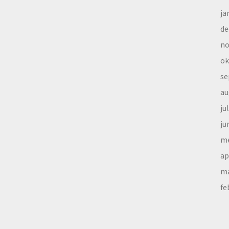
ja
de
no
ok
se
au
ju
ju
me
ap
ma
fe