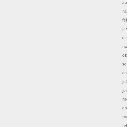
ap
ma
fe
ja
de
no
ok
se
au
ju
ju
me
ap
ma
fe