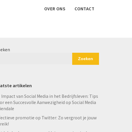
OVER ONS
CONTACT
eken
Zoeken
atste artikelen
 Impact van Social Media in het Bedrijfsleven: Tips
or een Succesvolle Aanwezigheid op Social Media
iendale
fectieve promotie op Twitter: Zo vergroot je jouw
reik!