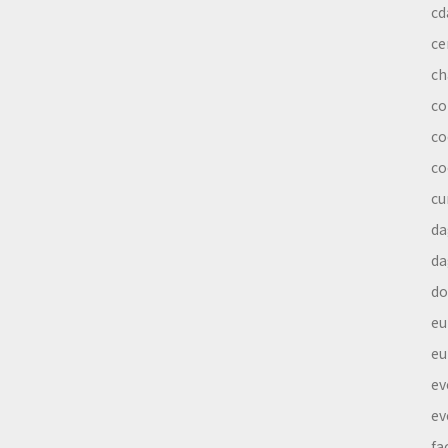
cd
ce
ch
co
co
co
cu
da
da
do
eu
eu
ev
ev
fa