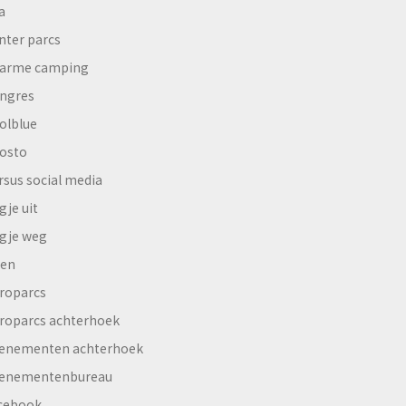
a
nter parcs
arme camping
ngres
olblue
osto
rsus social media
gje uit
gje weg
en
roparcs
roparcs achterhoek
enementen achterhoek
enementenbureau
cebook