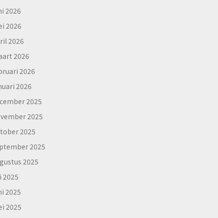
ni 2026
i 2026
ril 2026
art 2026
bruari 2026
nuari 2026
cember 2025
vember 2025
tober 2025
ptember 2025
gustus 2025
li 2025
ni 2025
i 2025