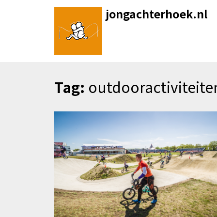
Skip
jongachterhoek.nl
to
content
Tag:
outdooractiviteite