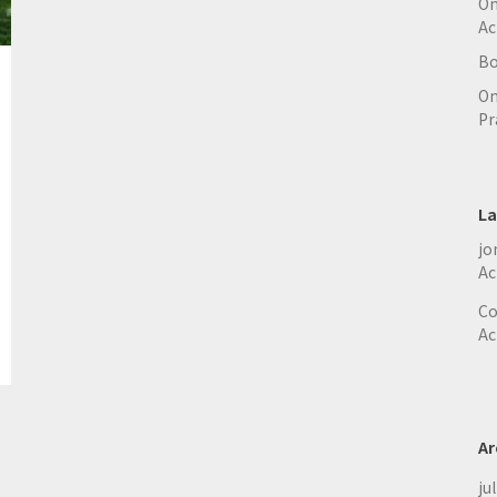
On
Ac
Bo
On
Pr
La
jo
Ac
Co
Ac
Ar
ju