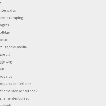
a
nter parcs
arme camping
ngres
olblue
osto
rsus social media
gje uit
gje weg
en
roparcs
roparcs achterhoek
enementen achterhoek
enementenbureau
cebook