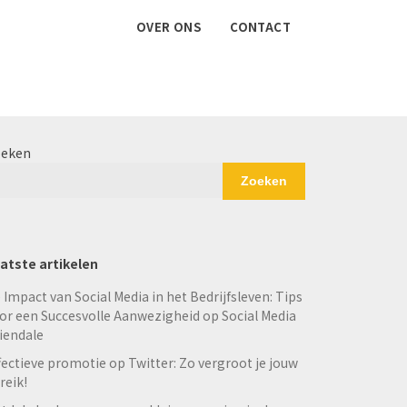
OVER ONS
CONTACT
eken
Zoeken
atste artikelen
 Impact van Social Media in het Bedrijfsleven: Tips
or een Succesvolle Aanwezigheid op Social Media
iendale
fectieve promotie op Twitter: Zo vergroot je jouw
reik!