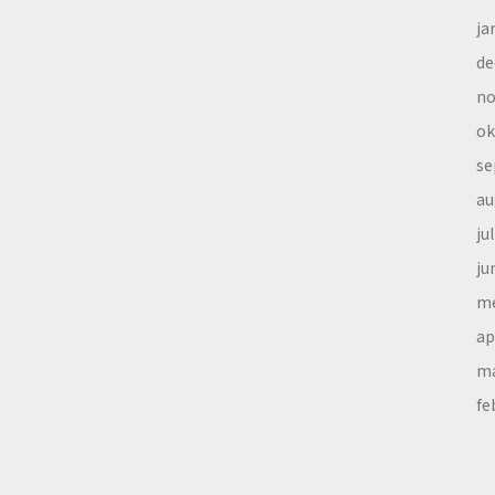
ja
de
no
ok
se
au
ju
ju
me
ap
ma
fe