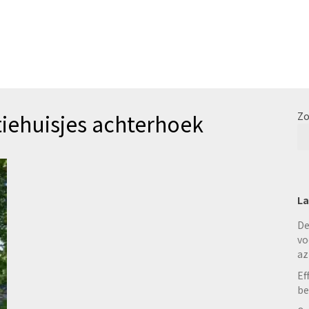
tiehuisjes achterhoek
Zo
La
De
vo
az
Ef
be