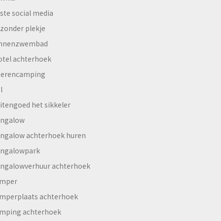
ste social media
jzonder plekje
innenzwembad
otel achterhoek
erencamping
l
itengoed het sikkeler
ngalow
ngalow achterhoek huren
ngalowpark
ngalowverhuur achterhoek
mper
mperplaats achterhoek
mping achterhoek