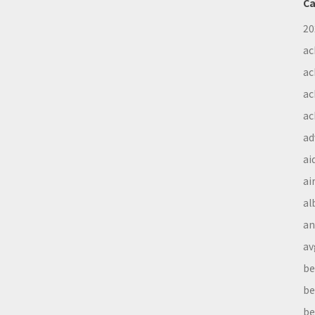
Ca
20
ac
ac
ac
ac
ad
ai
ai
al
a
av
be
be
be