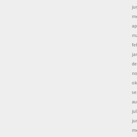
ju
me
ap
ma
fe
ja
de
no
ok
se
au
ju
ju
me