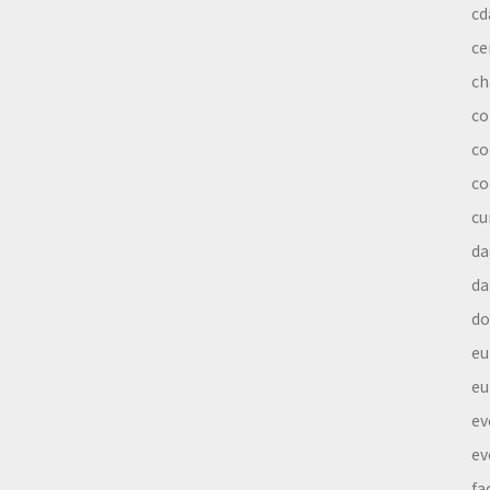
cd
ce
ch
co
co
co
cu
da
da
do
eu
eu
ev
ev
fa