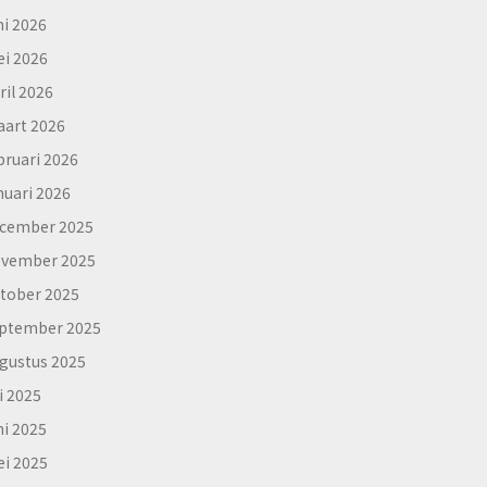
ni 2026
i 2026
ril 2026
art 2026
bruari 2026
nuari 2026
cember 2025
vember 2025
tober 2025
ptember 2025
gustus 2025
li 2025
ni 2025
i 2025