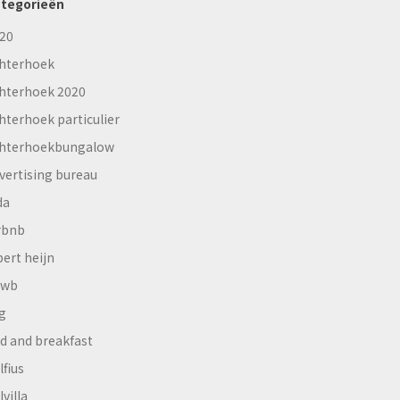
tegorieën
20
hterhoek
hterhoek 2020
hterhoek particulier
hterhoekbungalow
vertising bureau
da
rbnb
bert heijn
nwb
g
d and breakfast
lfius
lvilla