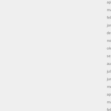
ap
ma
fe
ja
de
no
ok
se
au
ju
ju
me
ap
ma
fe