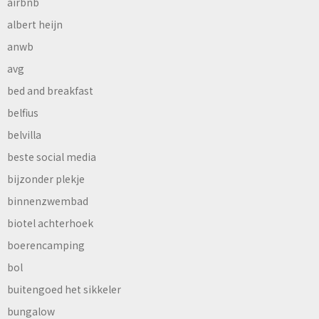
airbnb
albert heijn
anwb
avg
bed and breakfast
belfius
belvilla
beste social media
bijzonder plekje
binnenzwembad
biotel achterhoek
boerencamping
bol
buitengoed het sikkeler
bungalow