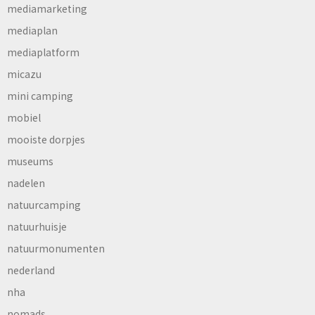
mediamarketing
mediaplan
mediaplatform
micazu
mini camping
mobiel
mooiste dorpjes
museums
nadelen
natuurcamping
natuurhuisje
natuurmonumenten
nederland
nha
nomads