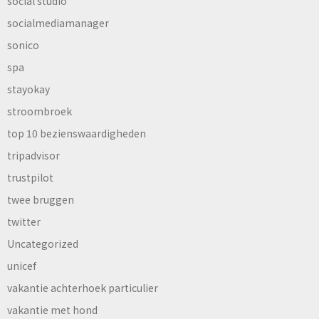
social studio
socialmediamanager
sonico
spa
stayokay
stroombroek
top 10 bezienswaardigheden
tripadvisor
trustpilot
twee bruggen
twitter
Uncategorized
unicef
vakantie achterhoek particulier
vakantie met hond