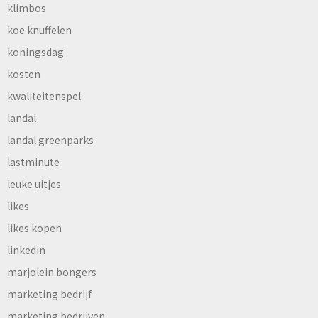
klimbos
koe knuffelen
koningsdag
kosten
kwaliteitenspel
landal
landal greenparks
lastminute
leuke uitjes
likes
likes kopen
linkedin
marjolein bongers
marketing bedrijf
marketing bedrijven