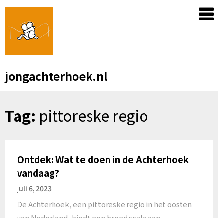
Skip
to
content
jongachterhoek.nl
Tag:
pittoreske regio
Ontdek: Wat te doen in de Achterhoek
vandaag?
juli 6, 2023
De Achterhoek, een pittoreske regio in het oosten
van Nederland, biedt een breed scala aan