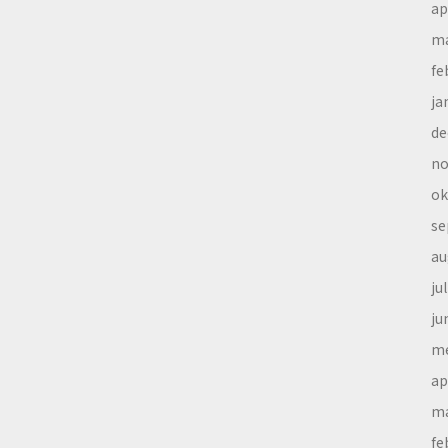
ap
ma
fe
ja
de
no
ok
se
au
ju
ju
me
ap
ma
fe