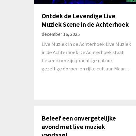
Ontdek de Levendige Live
Muziek Scene in de Achterhoek
december 16, 2025
Live Muziek in de Achterhoek Live Muziek
in de Achterhoek De Achterhoek staat
bekend om zijn prachtige natuur,
gezellige dorpen en rijke cultuur. Maar…
Beleef een onvergetelijke
avond met live muziek
vandaag!