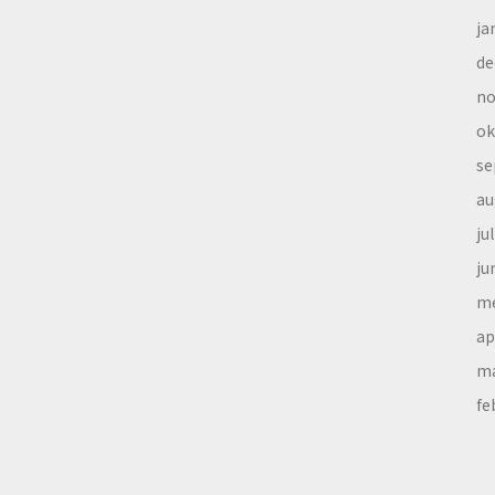
ja
de
no
ok
se
au
ju
ju
me
ap
ma
fe