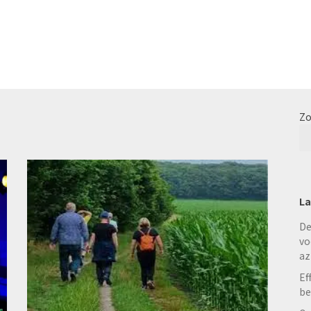
Zo
La
De
vo
az
Ef
be