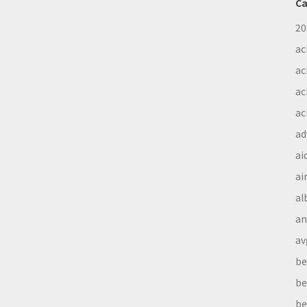
Ca
20
ac
ac
ac
ac
ad
ai
ai
al
a
av
be
be
be