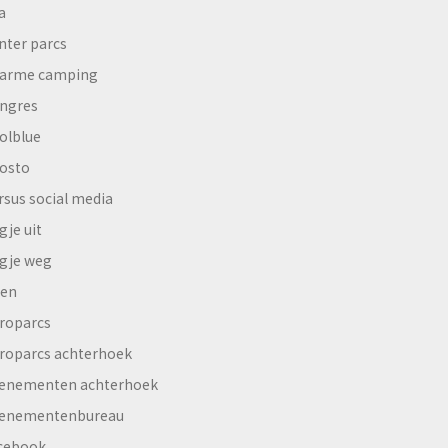
a
nter parcs
arme camping
ngres
olblue
osto
rsus social media
gje uit
gje weg
en
roparcs
roparcs achterhoek
enementen achterhoek
enementenbureau
cebook