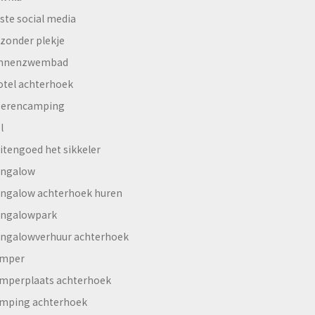
ste social media
jzonder plekje
innenzwembad
otel achterhoek
erencamping
l
itengoed het sikkeler
ngalow
ngalow achterhoek huren
ngalowpark
ngalowverhuur achterhoek
mper
mperplaats achterhoek
mping achterhoek