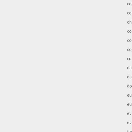
cd
ce
ch
co
co
co
cu
da
da
do
eu
eu
ev
ev
fa