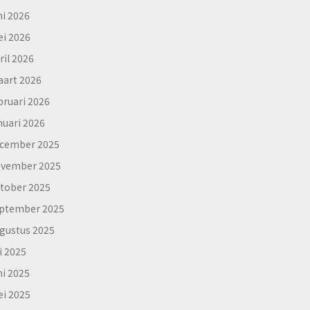
ni 2026
i 2026
ril 2026
art 2026
bruari 2026
nuari 2026
cember 2025
vember 2025
tober 2025
ptember 2025
gustus 2025
li 2025
ni 2025
i 2025