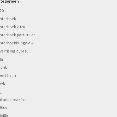
tegorieën
20
hterhoek
hterhoek 2020
hterhoek particulier
hterhoekbungalow
vertising bureau
da
rbnb
bert heijn
nwb
g
d and breakfast
lfius
lvilla