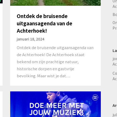
On
Ac
Bo
Ontdek de bruisende
uitgaansagenda van de
On
Pr
Achterhoek!
januari 18, 2024
Ontdek de bruisende uitgaansagenda van
La
de Achterhoek! De Achterhoek staat
jo
bekend om zijn prachtige natuur,
Ac
historische dorpen en gastvrije
Co
bevolking. Maar wist je dat…
Ac
Ar
ju