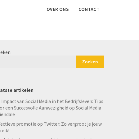
OVER ONS
CONTACT
eken
Zoeken
atste artikelen
 Impact van Social Media in het Bedrijfsleven: Tips
or een Succesvolle Aanwezigheid op Social Media
iendale
fectieve promotie op Twitter: Zo vergroot je jouw
reik!