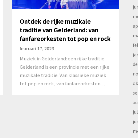
ju
me
Ontdek de rijke muzikale
ap
traditie van Gelderland: van
ma
fanfareorkesten tot pop en rock
fe
februari 17, 2023
ja
Muziek in Gelderland: een rijke traditie
de
Gelderland is een provincie met een rijke
no
muzikale traditie. Van klassieke muziek
ok
tot pop en rock, van fanfareorkesten…
se
au
ju
ju
me